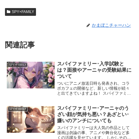
SPY×FAMILY
かまぼこチャーハン
関連記事
スパイファミリー･入学試験と
SPY×FAMILY
は？面接やアーニャの受験結果に
ついて
ついにアニメ放送日時も発表され、コラ
ボカフェの開催など、新しい情報が続々
と出てきていますよね！ スパイファミリ
ーのファンの期待が日に日に大きくなっ
ているのを感じます！ さて、そんな今回
スパイファミリー･アーニャのう
は、原作序盤の大きな山場でありフォー
SPY×FAMILY
ジャー家結成のきっか...
ざい顔が気持ち悪い？あざとい･
嫌いのアンチについても
スパイファミリーは大人気の作品として
漫画は勿論の事、アニメや舞台化など多
くの活躍を見せています。 しかしその分