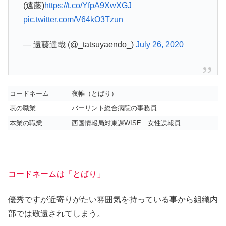
(遠藤)
https://t.co/YfpA9XwXGJ
pic.twitter.com/V64kO3Tzun
— 遠藤達哉 (@_tatsuyaendo_)
July 26, 2020
コードネーム
夜帷（とばり）
表の職業
バーリント総合病院の事務員
本業の職業
西国情報局対東課WISE 女性諜報員
コードネームは「とばり」
優秀ですが近寄りがたい雰囲気を持っている事から組織内
部では敬遠されてしまう。