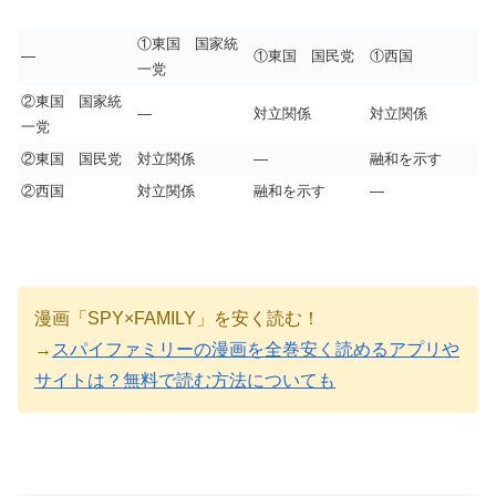
①東国 国家統
―
①東国 国民党
①西国
一党
②東国 国家統
―
対立関係
対立関係
一党
②東国 国民党
対立関係
―
融和を示す
②西国
対立関係
融和を示す
―
漫画「SPY×FAMILY」を安く読む！
→
スパイファミリーの漫画を全巻安く読めるアプリや
サイトは？無料で読む方法についても