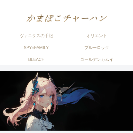
ヴァニタスの手記
オリエント
SPY×FAMILY
ブルーロック
BLEACH
ゴールデンカムイ