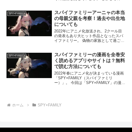
にアンチの存在も顕著になりつつありま
す。 まずヒロインであるアーニャのうざ
スパイファミリーアーニャの本当
い顔が気持ち悪い？と、アーニャの特徴
SPY×FAMILY
でもある変顔があざと...
の母親父親を考察！過去や出生地
についても
2022年にアニメ化放送され、2クール目
の発表もあり大ヒット作品となったスパ
イファミリー。 偽物の家族として過ごし
ているロイド・アーニャ・ヨルにはそれ
ぞれ隠し事がありお互いにバレないよう
スパイファミリーの漫画を全巻安
にしながら家族を演じている。 その中で
SPY×FAMILY
も「可愛いすぎる...
く読めるアプリやサイトは？無料
で読む方法についても
2022年春にアニメ化が決まっている漫画
「SPY×FAMILY（スパイファミリ
ー）」。 今回は「SPY×FAMILY」の漫画
が安いアプリやサイトについてまとめま
した。 全巻安く読む方法と無料で読む方
法についても紹介していきます。 漫画
「スパ...
ホーム
SPY×FAMILY