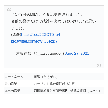
『SPY×FAMILY』４８話更新されました。
名前の響きだけで武器を決めてはいけないと思い
ました。
(遠藤)
https://t.co/5E3CT5IIu4
pic.twitter.com/jcWjC6ezB7
— 遠藤達哉 (@_tatsuyaendo_)
June 27, 2021
コードネーム
黄昏（たそがれ）
表の職業
バーリント総合病院精神科医
本当の職業
西国情報局対東課WISE 敏腕諜報員（スパイ）