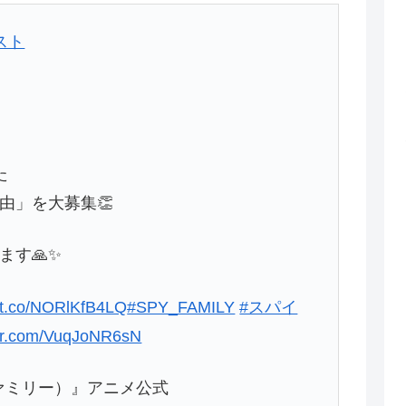
スト
た
由」を大募集👏
ます🙏✨
//t.co/NORlKfB4LQ
#SPY_FAMILY
#スパイ
ter.com/VuqJoNR6sN
イファミリー）』アニメ公式