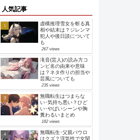
人気記事
虚構推理雪女を斬る真
相や結末は？ジレンマ
犯人や後日談について
も
267 views
滝音(芸人)の読み方コ
ンビ名の由来や意味
は？ネタ作りの担当や
芸風についても
235 views
無職転生はつまらな
い･気持ち悪い？ひど
い･やばいシーンや胸
糞わるいまとめ
182 views
無職転生･父親パウロ
はクズ？浮気性で女関