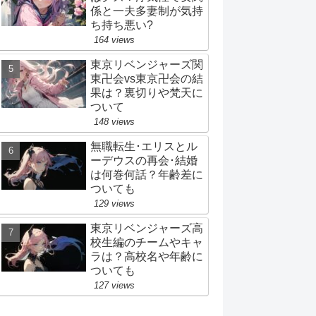
係と一夫多妻制が気持
ち持ち悪い?
164 views
東京リベンジャーズ関
東卍会vs東京卍会の結
果は？裏切りや梵天に
ついて
148 views
無職転生･エリスとル
ーデウスの再会･結婚
は何巻何話？年齢差に
ついても
129 views
東京リベンジャーズ高
校生編のチームやキャ
ラは？高校名や年齢に
ついても
127 views