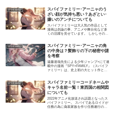
りますよね！ 今回は、そんな「スパイフ
ァミリー」の物語の舞台に注目したいと
スパイファミリー･アーニャのう
思います！ どうやらスパイファミリーの
SPY×FAMILY
物語に登場する場所...
ざい顔が気持ち悪い？あざとい･
嫌いのアンチについても
スパイファミリーは大人気の作品として
漫画は勿論の事、アニメや舞台化など多
くの活躍を見せています。 しかしその分
にアンチの存在も顕著になりつつありま
す。 まずヒロインであるアーニャのうざ
スパイファミリー･アーニャの角
い顔が気持ち悪い？と、アーニャの特徴
SPY×FAMILY
でもある変顔があざと...
の中身は？髪飾りの下の秘密や謎
を考察
遠藤達哉先生による少年ジャンプ+にて連
載中の漫画『SPY×FAMILY』（スパイフ
ァミリー）は、史上初の大ヒット作とな
り、またアニメ化にミュージカルなど、
幅広い活躍を見せています。 今回はその
スパイファミリーコードネームや
作品に登場する、最も重要なキャラクタ
SPY×FAMILY
ーである、テ...
キャラ名前一覧！東西国の相関図
についても
2022年アニメ化放送され話題となったス
パイファミリー。 スパイであるロイドが
任務の為に偽装家族を作り任務遂行の為
娘アーニャをイーデン校に入学させター
ゲットとの接触を図ります。 そんなスパ