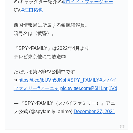
✍️キャラクター紹介✍️
#ロイド・フォージャー
CV.
#江口拓也
西国情報局に所属する敏腕諜報員。
暗号名は〈黄昏〉。
『SPY×FAMILY』は2022年4月より
テレビ東京他にて放送📺
ただいま第2弾PV公開中です
🔽
https://t.co/jbUVn5JKph
#SPY_FAMILY
#スパイ
ファミリー
#アーニャ
pic.twitter.com/P6HLnrj1Vd
— 『SPY×FAMILY（スパイファミリー）』アニ
メ公式 (@spyfamily_anime)
December 27, 2021