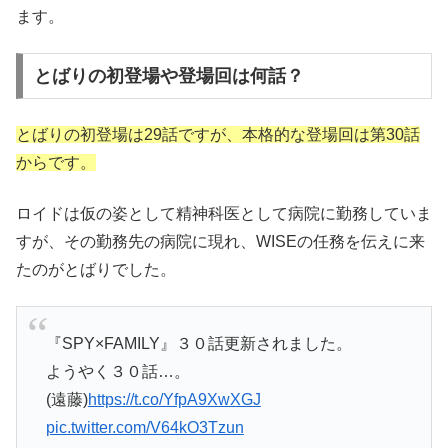
ます。
とばりの初登場や登場回は何話？
とばりの初登場は29話ですが、本格的な登場回は第30話
からです。
ロイドは仮の姿として精神科医として病院に勤務していま
すが、その勤務先の病院に現れ、WISEの任務を伝えに来
たのがとばりでした。
『SPY×FAMILY』３０話更新されました。
ようやく３０話…。
(遠藤)
https://t.co/YfpA9XwXGJ
pic.twitter.com/V64kO3Tzun