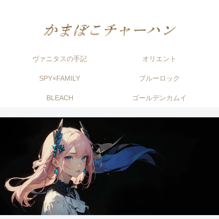
ヴァニタスの手記
オリエント
SPY×FAMILY
ブルーロック
BLEACH
ゴールデンカムイ