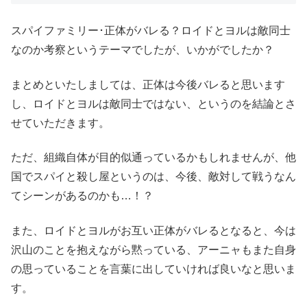
スパイファミリー･正体がバレる？ロイドとヨルは敵同士
なのか考察というテーマでしたが、いかがでしたか？
まとめといたしましては、正体は今後バレると思います
し、ロイドとヨルは敵同士ではない、というのを結論とさ
せていただきます。
ただ、組織自体が目的似通っているかもしれませんが、他
国でスパイと殺し屋というのは、今後、敵対して戦うなん
てシーンがあるのかも…！？
また、ロイドとヨルがお互い正体がバレるとなると、今は
沢山のことを抱えながら黙っている、アーニャもまた自身
の思っていることを言葉に出していければ良いなと思いま
す。