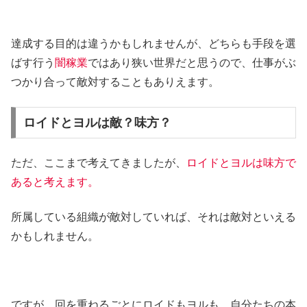
達成する目的は違うかもしれませんが、どちらも手段を選
ばす行う
闇稼業
ではあり狭い世界だと思うので、仕事がぶ
つかり合って敵対することもありえます。
ロイドとヨルは敵？味方？
ただ、ここまで考えてきましたが、
ロイドとヨルは味方で
あると考えます。
所属している組織が敵対していれば、それは敵対といえる
かもしれません。
ですが、回を重ねるごとにロイドもヨルも、自分たちの本