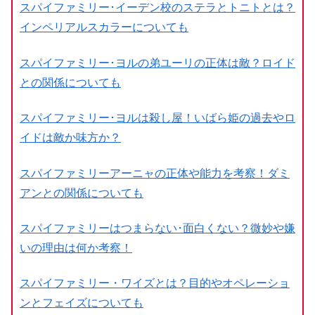
スパイファミリー･イーデン校のステラとトニトとは？
インペリアルスカラーについても
スパイファミリー･ヨルの弟ユーリの正体は敵？ロイド
との関係についても
スパイファミリー･ヨルは殺し屋！いばら姫の過去やロ
イドは敵か味方か？
スパイファミリーアーニャの正体や能力を考察！ダミ
アンとの関係についても
スパイファミリーはつまらない･面白くない？微妙や嫌
いの理由は何か考察！
スパイファミリー・ワイズとは？目的やオペレーショ
ンとフェイズについても