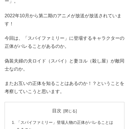
ー」。
2022年10月から第二期のアニメが放送が放送されていま
す！
今回は、「スパイファミリー」に登場するキャラクターの
正体がバレることがあるのか。
偽装夫婦の夫ロイド（スパイ）と妻ヨル（殺し屋）が敵同
士なのか。
またお互いの正体を知ることはあるのか！？ということを
考察していこうと思います。
目次
「スパイファミリー」登場人物の正体がバレることは