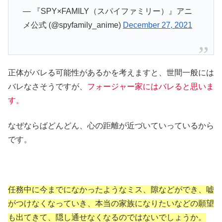
— 『SPY×FAMILY（スパイファミリー）』アニ
メ公式 (@spyfamily_anime)
December 27, 2021
正体がバレる可能性があるかを考えますと、世間一般には
バレなさそうですが、
フォージャー家にはバレると思いま
す。
なぜならばどんどん、心の距離が近づいていっているから
です。
任務中に今までになかったようなミス、隙などができ、嘘
がつけなくなっていき、本当の家族になりたいなどの願望
も出てきて、隠し通せなくなるのではないでしょうか。