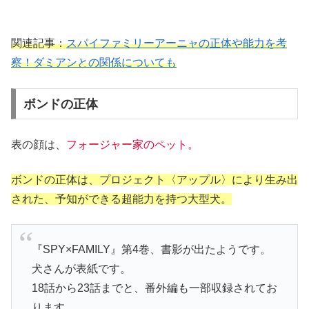
関連記事：
スパイファミリーアーニャの正体や能力を考
察！ダミアンとの関係についても
ボンドの正体
表の顔は、
フォージャー家のペット。
ボンドの正体は、
プロジェクト〈アップル〉により生み出
された、予知ができる超能力を持つ大型犬。
『SPY×FAMILY』第4巻、書影が出たようです。
犬さんが表紙です。
18話から23話までと、番外編も一部収録されてお
ります。