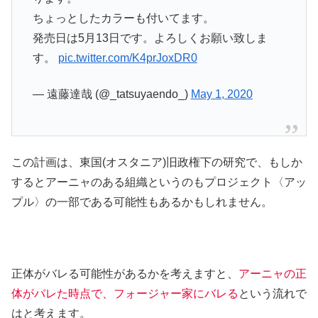
ちょっとしたカラーも付いてます。
発売日は5月13日です。よろしくお願い致しま
す。
pic.twitter.com/K4prJoxDR0
— 遠藤達哉 (@_tatsuyaendo_)
May 1, 2020
この計画は、東国(オスタニア)旧政権下の研究で、もしか
するとアーニャのある組織というのもプロジェクト〈アッ
プル〉の一部である可能性もあるかもしれません。
正体がバレる可能性があるかを考えますと、
アーニャの正
体がバレた時点で、フォージャー家にバレる
という流れで
はと考えます。