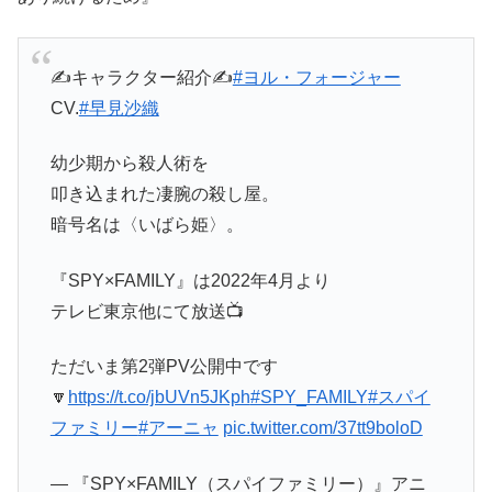
✍️キャラクター紹介✍️
#ヨル・フォージャー
CV.
#早見沙織
幼少期から殺人術を
叩き込まれた凄腕の殺し屋。
暗号名は〈いばら姫〉。
『SPY×FAMILY』は2022年4月より
テレビ東京他にて放送📺
ただいま第2弾PV公開中です
🔽
https://t.co/jbUVn5JKph
#SPY_FAMILY
#スパイ
ファミリー
#アーニャ
pic.twitter.com/37tt9boloD
— 『SPY×FAMILY（スパイファミリー）』アニ