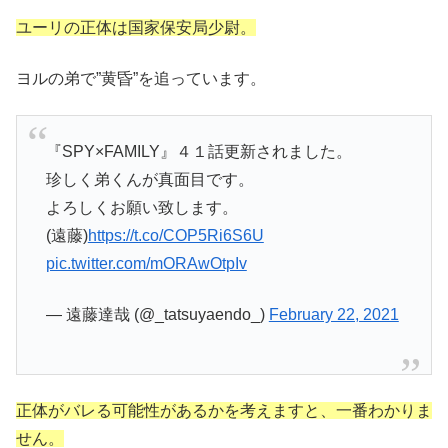
ユーリの正体は国家保安局少尉。
ヨルの弟で”黄昏”を追っています。
『SPY×FAMILY』４１話更新されました。
珍しく弟くんが真面目です。
よろしくお願い致します。
(遠藤)
https://t.co/COP5Ri6S6U
pic.twitter.com/mORAwOtpIv
— 遠藤達哉 (@_tatsuyaendo_)
February 22, 2021
正体がバレる可能性があるかを考えますと、一番わかりま
せん。