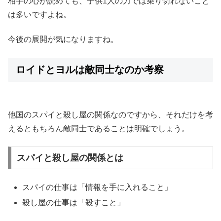
相手の心が読めても、子供1人の力では乗り切れないこと
は多いですよね。
今後の展開が気になりますね。
ロイドとヨルは敵同士なのか考察
他国のスパイと殺し屋の関係なのですから、それだけを考
えるともちろん敵同士であることは明確でしょう。
スパイと殺し屋の関係とは
スパイの仕事は「情報を手に入れること」
殺し屋の仕事は「殺すこと」