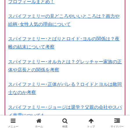
プロフィールまとめ！
スパイファミリーの見どころやいいところは？画力や
絵柄･女性人気の理由について
スパイファミリー･とばりとロイド･ヨルの関係は？夜
帷の結末について考察
スパイファミリー･オルカとは？グレッチャー家族の正
体や店長との関係を考察
スパイファミリー･正体がバレる？ロイドとヨルは敵同
士なのか考察
スパイファミリー･ジョージは退学？父親の会社やスパ
イ東雲についても
メニュー
ホーム
検索
トップ
サイドバー
スパイファミリー・もじゃもじゃフランキーの正体