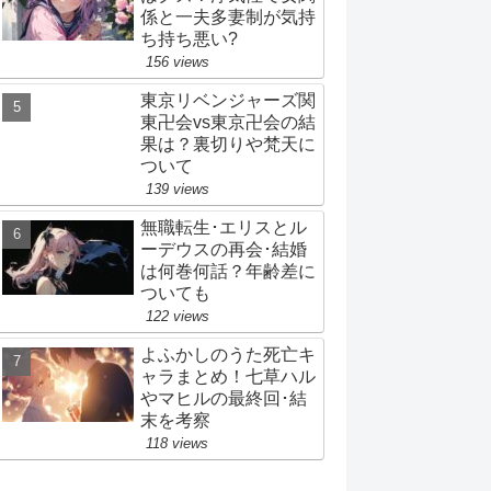
係と一夫多妻制が気持
ち持ち悪い?
156 views
東京リベンジャーズ関
東卍会vs東京卍会の結
果は？裏切りや梵天に
ついて
139 views
無職転生･エリスとル
ーデウスの再会･結婚
は何巻何話？年齢差に
ついても
122 views
よふかしのうた死亡キ
ャラまとめ！七草ハル
やマヒルの最終回･結
末を考察
118 views