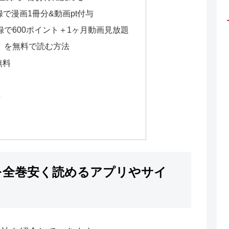
規登録で漫画1冊分&動画pt付与
登録で600ポイント＋1ヶ月動画見放題
」を無料で読む方法
無料
料
を全巻安く読めるアプリやサイ