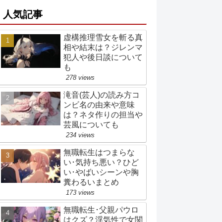
人気記事
虚構推理雪女を斬る真
相や結末は？ジレンマ
犯人や後日談について
も
278 views
滝音(芸人)の読み方コ
ンビ名の由来や意味
は？ネタ作りの担当や
芸風についても
234 views
無職転生はつまらな
い･気持ち悪い？ひど
い･やばいシーンや胸
糞わるいまとめ
173 views
無職転生･父親パウロ
はクズ？浮気性で女関