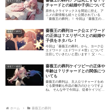
薔薇王の葬列アンは死亡する？リ
すが、物語の終盤まで重要人物として何
薔薇王の葬列
度も重要な場面を担...
チャードとの結婚や子供について
原作もクライマックスを間近に控え、ア
ニメの新情報も続々と公開されている
「薔薇王の葬列」！ 今回は「薔薇王の葬
列」に登場する主要メンバーのひとり、
アンについて注目してみましょう！ ア
薔薇王の葬列ヨーク公エドワード
ン・ネヴィルは、ヨーク公の側近だった
薔薇王の葬列
ウォリック伯の娘のひとり...
の正体は？エリザベスとの結婚や
子供をネタバレ！
今回は「薔薇王の葬列」から、ヨーク公
エドワード（エドワード４世）について
注目していきたいと思います！ 父・ヘン
リー6世の死後、父が命を賭してまで求め
ていた玉座を手に入れることになったエ
薔薇王の葬列ケイツビーの正体や
ドワード4世。 カリスマ性はあり、人を
薔薇王の葬列
惹きつける力はある...
年齢は？リチャードとの関係につ
いても
薔薇王の葬列は、主人公リチャードをめ
ぐる愛憎劇も作品の魅力のひとつですよ
ね。 そんな中で今回は、従者ケイツビー
に注目してみたいと思います！ 原作11巻
の表紙に描かれた精悍な顔つきの青年が
ケイツビーです。 厚い忠誠心で、主人公
リチャードが生ま...
ホーム
薔薇王の葬列