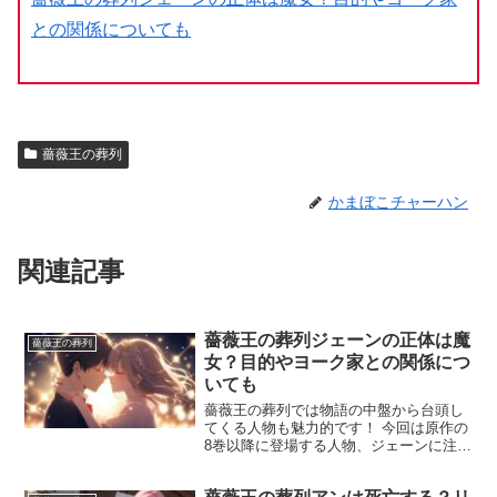
との関係についても
薔薇王の葬列
かまぼこチャーハン
関連記事
薔薇王の葬列ジェーンの正体は魔
薔薇王の葬列
女？目的やヨーク家との関係につ
いても
薔薇王の葬列では物語の中盤から台頭し
てくる人物も魅力的です！ 今回は原作の
8巻以降に登場する人物、ジェーンに注目
してみたいと思います！ ミステリアスで
セクシーで、つかみどころのない人物で