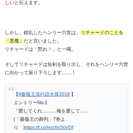
しい
と伝えます。
しかし、錯乱したヘンリー六世は、
リチャードのことを
「悪魔」
だと言いました。
リチャードは「黙れ！」と一喝。
そしてリチャードは短剣を取り出し、それをヘンリー六世
に向かって振り下ろします……！
【
#薔薇王流行語大賞2018
】
エントリーNo.1
「愛してくれ………俺を愛して…」
(「薔薇王の葬列」7巻よ
り )
https://t.co/nvzXv3sVDf