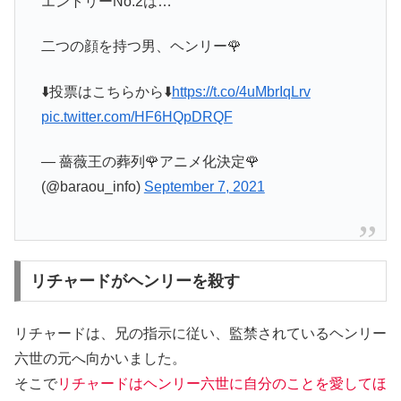
エントリーNo.2は…
二つの顔を持つ男、ヘンリー🌹
⬇️投票はこちらから⬇️
https://t.co/4uMbrIqLrv
pic.twitter.com/HF6HQpDRQF
— 薔薇王の葬列🌹アニメ化決定🌹
(@baraou_info)
September 7, 2021
リチャードがヘンリーを殺す
リチャードは、兄の指示に従い、監禁されているヘンリー
六世の元へ向かいました。
そこで
リチャードはヘンリー六世に自分のことを愛してほ