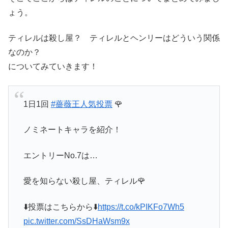
ょう。
ティレルは殺し屋？ ティレルとヘンリーはどういう関係
なのか？
についてみていきます！
1日1回
#薔薇王人気投票
🌹
ノミネートキャラを紹介！
エントリーNo.7は…
愛を知らない殺し屋、ティレル🌹
⬇️投票はこちらから⬇️
https://t.co/kPIKFo7Wh5
pic.twitter.com/SsDHaWsm9x