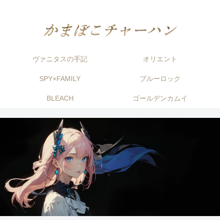
ヴァニタスの手記
オリエント
SPY×FAMILY
ブルーロック
BLEACH
ゴールデンカムイ