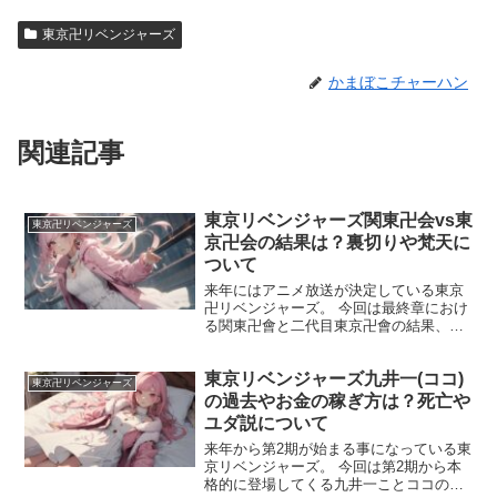
東京卍リベンジャーズ
かまぼこチャーハン
関連記事
東京リベンジャーズ関東卍会vs東
東京卍リベンジャーズ
京卍会の結果は？裏切りや梵天に
ついて
来年にはアニメ放送が決定している東京
卍リベンジャーズ。 今回は最終章におけ
る関東卍會と二代目東京卍會の結果、裏
切りや梵天との関係について解説しま
す。 最終章ではマイキー率いる関東卍會
東京リベンジャーズ九井一(ココ)
とタケミチ率いる二代目東京卍會が雌雄
東京卍リベンジャーズ
を決するために激突しま...
の過去やお金の稼ぎ方は？死亡や
ユダ説について
来年から第2期が始まる事になっている東
京リベンジャーズ。 今回は第2期から本
格的に登場してくる九井一ことココの過