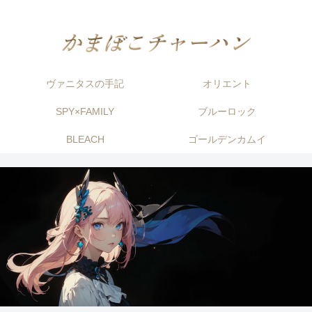
ヴァニタスの手記
オリエント
SPY×FAMILY
ブルーロック
BLEACH
ゴールデンカムイ