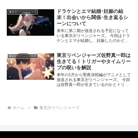
去や金の稼ぎ方、死亡説やユダ説につい
て解説していきます。 ココは意外にも重
ドラケンとエマ結婚･妊娠の結
要な人物として扱われているのです。 何
東京卍リベンジャーズ
故重要人物として...
末！出会いから関係･生き返るシ
ーンについて
来年に第二期が放送される予定になって
いる東京卍リベンジャーズ。 今回はドラ
ケンとエマが結婚し、妊娠したのかどう
か、出会いから関係、生き返るシーンに
ついて説明していきます。 最終回では2
東京リベンジャーズ佐野真一郎は
人は結婚している様子ですが、妊娠した
東京卍リベンジャーズ
かどうかは分かりませ...
生きてる！トリガーやタイムリー
プの呪いを解説
来年の1月から聖夜決戦編がアニメとして
放送される東京卍リベンジャーズ。 今回
は佐野真一郎が生きているのかとトリガ
ーやタイムリープの呪いを解説します。
真一郎はホーレムスを手にかける事でタ
イムリープの力を得ますが、一虎の手に
よって命を落としま...
ホーム
東京卍リベンジャーズ