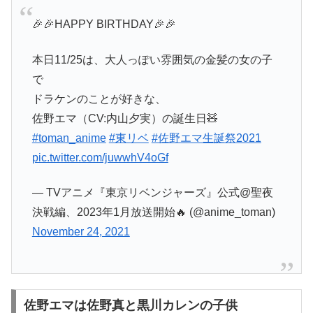
🎉🎉HAPPY BIRTHDAY🎉🎉
本日11/25は、大人っぽい雰囲気の金髪の女の子
で
ドラケンのことが好きな、
佐野エマ（CV:内山夕実）の誕生日🧸
#toman_anime
#東リベ
#佐野エマ生誕祭2021
pic.twitter.com/juwwhV4oGf
— TVアニメ『東京リベンジャーズ』公式@聖夜
決戦編、2023年1月放送開始🔥 (@anime_toman)
November 24, 2021
佐野エマは佐野真と黒川カレンの子供