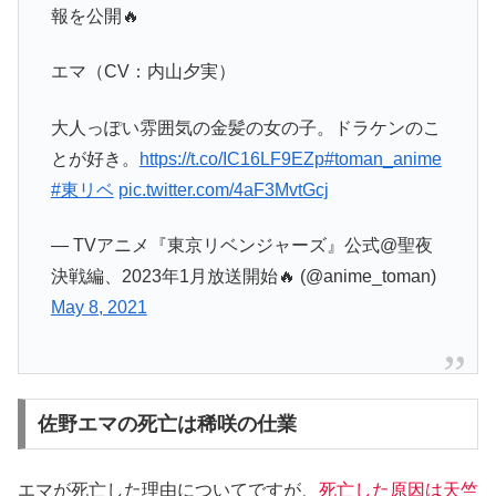
報を公開🔥
エマ（CV：内山夕実）
大人っぽい雰囲気の金髪の女の子。ドラケンのこ
とが好き。
https://t.co/IC16LF9EZp
#toman_anime
#東リベ
pic.twitter.com/4aF3MvtGcj
— TVアニメ『東京リベンジャーズ』公式@聖夜
決戦編、2023年1月放送開始🔥 (@anime_toman)
May 8, 2021
佐野エマの死亡は稀咲の仕業
エマが死亡した理由についてですが、
死亡した原因は天竺