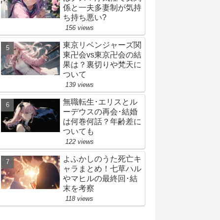
係と一夫多妻制が気持
ち持ち悪い?
156 views
東京リベンジャーズ関
東卍会vs東京卍会の結
果は？裏切りや梵天に
ついて
139 views
無職転生･エリスとル
ーデウスの再会･結婚
は何巻何話？年齢差に
ついても
122 views
よふかしのうた死亡キ
ャラまとめ！七草ハル
やマヒルの最終回･結
末を考察
118 views