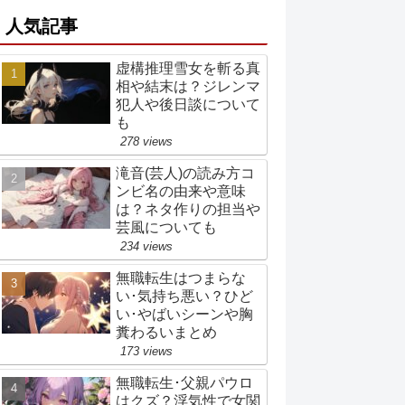
人気記事
虚構推理雪女を斬る真
相や結末は？ジレンマ
犯人や後日談について
も
278 views
滝音(芸人)の読み方コ
ンビ名の由来や意味
は？ネタ作りの担当や
芸風についても
234 views
無職転生はつまらな
い･気持ち悪い？ひど
い･やばいシーンや胸
糞わるいまとめ
173 views
無職転生･父親パウロ
はクズ？浮気性で女関