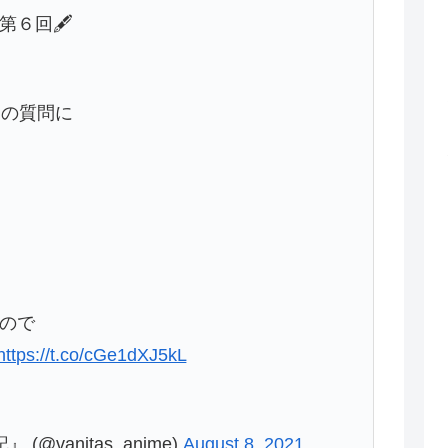
６回🖋️
つの質問に
ので
https://t.co/cGe1dXJ5kL
@vanitas_anime)
August 8, 2021