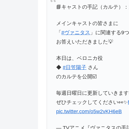
📘キャストの手記（カルテ）：第
メインキャストの皆さまに
「
#ヴァニタス
」に関連する9
お答えいただきました💡
本日は、ベロニカ役
◆
#日笠陽子
さん
のカルテを公開☑️
毎週日曜日に更新していきます
ぜひチェックしてください👀✨
pic.twitter.com/o5w2vKH6eB
— TVアニメ『ヴァニタスの手記』 (