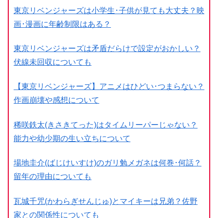
東京リベンジャーズは小学生･子供が見ても大丈夫？映
画･漫画に年齢制限はある？
東京リベンジャーズは矛盾だらけで設定がおかしい？
伏線未回収についても
【東京リベンジャーズ】アニメはひどい･つまらない？
作画崩壊や感想について
稀咲鉄太(きさきてった)はタイムリーパーじゃない？
能力や幼少期の生い立ちについて
場地圭介(ばじけいすけ)のガリ勉メガネは何巻･何話？
留年の理由についても
瓦城千咒(かわらぎせんじゅ)とマイキーは兄弟？佐野
家との関係性についても