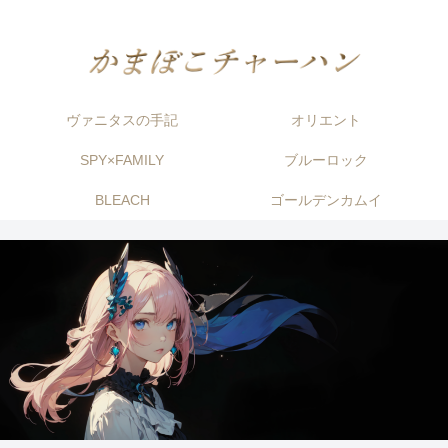
ヴァニタスの手記
オリエント
SPY×FAMILY
ブルーロック
BLEACH
ゴールデンカムイ