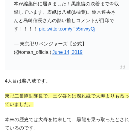
本が編集部に届きました！黒龍編の決着までを収
録しています。表紙は八戒(&柚葉)。鈴木達央さ
んと島﨑信長さんの熱い推しコメントが目印で
す！！！！
pic.twitter.com/yF55nvxyQj
— 東京卍リベンジャーズ【公式】
(@toman_official)
June 14, 2019
4人目は柴八戒です。
東卍二番隊副隊長で、三ツ谷とは腐れ縁で大寿よりも慕っ
ていました。
本来の歴史では大寿を始末して、黒龍を乗っ取ったとされ
ているのです。