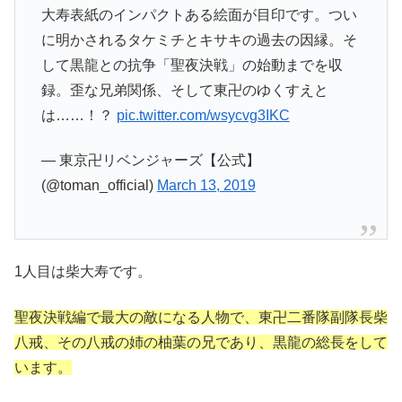
大寿表紙のインパクトある絵面が目印です。つい
に明かされるタケミチとキサキの過去の因縁。そ
して黒龍との抗争「聖夜決戦」の始動までを収
録。歪な兄弟関係、そして東卍のゆくすえと
は……！？
pic.twitter.com/wsycvg3IKC
— 東京卍リベンジャーズ【公式】
(@toman_official)
March 13, 2019
1人目は柴大寿です。
聖夜決戦編で最大の敵になる人物で、東卍二番隊副隊長柴
八戒、その八戒の姉の柚葉の兄であり、黒龍の総長をして
います。