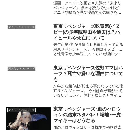
漫画、アニメ、映画と今人気の「東京リ
ベンジャーズ」 漫画は読んでないけど、
アニメや映画を見て漫画でその続きを読
みたくなる方も多いのではないでしょう
か。 実際私もそのひとり！ 「東京リベン
東京リベンジャーズ乾青宗(イヌ
ジャーズ」を全巻安く読む方法と、無料
東京卍リベンジャーズ
で読めるサイトやア...
ピー)の少年院理由や過去は？ハ
イヒールや死亡について
来年に第2期が放送される事になっている
東京リベンジャーズ。 今回はイヌピーこ
と乾青宗が少年院に入っていた理由や過
去、ハイヒールの事や死亡したのかにつ
いて解説していきます。 イヌピーは根っ
東京リベンジャーズ佐野エマはハ
から黒龍に執着している事は知っている
東京卍リベンジャーズ
と思いますが、それ...
ーフ？死亡や嫌いな理由について
も
来年から第2期が始まる事になっている東
京リベンジャーズ。 今回は血が繋がって
いないとはいえ、佐野万次郎ことマイキ
ーの妹である佐野エマがハーフなのでは
ないかについてと嫌いとされている理
東京リベンジャーズ･血のハロウ
由、死亡理由についても説明していきま
東京卍リベンジャーズ
す。 エマの事が嫌いで...
ィンの結末ネタバレ！場地･一虎･
マイキーはどうなる
血のハロウィンは８・３抗争で稀咲鉄太