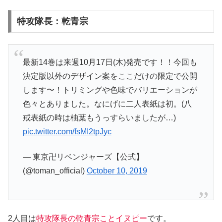
特攻隊長：乾青宗
最新14巻は来週10月17日(木)発売です！！今回も
決定版以外のデザイン案をここだけの限定で公開
します〜！トリミングや色味でバリエーションが
色々とありました。なにげに二人表紙は初。(八
戒表紙の時は柚葉もうっすらいましたが…)
pic.twitter.com/fsMI2tpJyc
— 東京卍リベンジャーズ【公式】
(@toman_official)
October 10, 2019
2人目は
特攻隊長の乾青宗ことイヌピー
です。