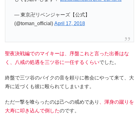
— 東京卍リベンジャーズ【公式】
(@toman_official)
April 17, 2018
聖夜決戦編でのマイキーは、序盤これと言った出番はな
く、八戒の処遇を三ツ谷に一任するくらい
でした。
終盤で三ツ谷のバイクの音を頼りに教会にやって来て、大
寿に近づくも彼に殴られてしまいます。
ただ一撃を喰らったのは己への戒めであり
、渾身の蹴りを
大寿に叩き込んで倒した
のです。