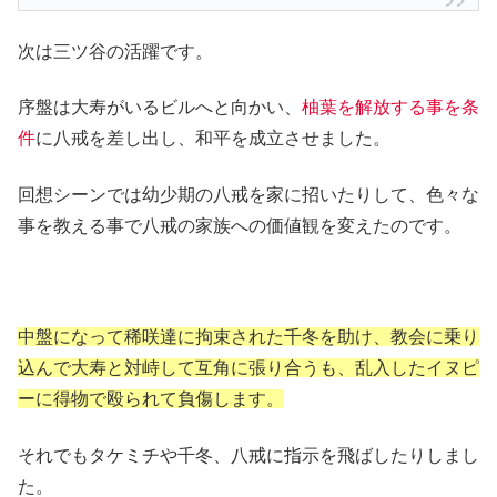
次は三ツ谷の活躍です。
序盤は大寿がいるビルへと向かい、
柚葉を解放する事を条
件
に八戒を差し出し、和平を成立させました。
回想シーンでは幼少期の八戒を家に招いたりして、色々な
事を教える事で八戒の家族への価値観を変えたのです。
中盤になって稀咲達に拘束された千冬を助け、教会に乗り
込んで大寿と対峙して互角に張り合うも、乱入したイヌピ
ーに得物で殴られて負傷します。
それでもタケミチや千冬、八戒に指示を飛ばしたりしまし
た。