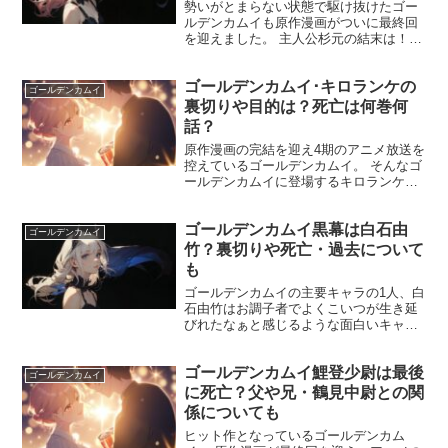
勢いがとまらない状態で駆け抜けたゴー
ルデンカムイも原作漫画がついに最終回
を迎えました。 主人公杉元の結末は！？
と胸をドキドキさせた読者も多いのでは
ないでしょうか。 そこで気になるのやは
ゴールデンカムイ･キロランケの
り杉元佐一の最後、死亡したのかどうか
ゴールデンカムイ
ですよね！ この記事...
裏切りや目的は？死亡は何巻何
話？
原作漫画の完結を迎え4期のアニメ放送を
控えているゴールデンカムイ。 そんなゴ
ールデンカムイに登場するキロランケ。
アシリパの父とも深い関わりがありアシ
リパ達との合流から敵なのか味方なのか
ゴールデンカムイ黒幕は白石由
分からない！と感じる人も多いのではな
ゴールデンカムイ
いでしょうか？ 裏...
竹？裏切りや死亡・過去について
も
ゴールデンカムイの主要キャラの1人、白
石由竹はお調子者でよくこいつが生き延
びれたなぁと感じるような面白いキャラ
です。 しかしそんな白石由竹に黒幕なの
は白石なのでは？との噂がたっていま
ゴールデンカムイ鯉登少尉は最後
す。 本当に白石由竹が黒幕なのでしょう
ゴールデンカムイ
か？ そんなみなさん...
に死亡？父や兄・鶴見中尉との関
係についても
ヒット作となっているゴールデンカム