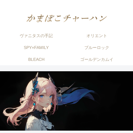
ヴァニタスの手記
オリエント
SPY×FAMILY
ブルーロック
BLEACH
ゴールデンカムイ