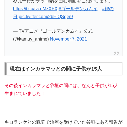
杉元一行がラッコ鍋を囲む場面をご紹介します。
https://t.co/fvcnMzXFXj
#ゴールデンカムイ
#鍋の
日
pic.twitter.com/2bElQSqej9
— TVアニメ『ゴールデンカムイ』公式
(@kamuy_anime)
November 7, 2021
現在はインカラマッとの間に子供が15人
その後インカラマッと谷垣の間には、なんと子供が15人
生まれていました！
キロランケとの戦闘で治療を受けていた谷垣にある報告が