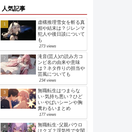
人気記事
虚構推理雪女を斬る真
相や結末は？ジレンマ
犯人や後日談について
も
273 views
滝音(芸人)の読み方コ
ンビ名の由来や意味
は？ネタ作りの担当や
芸風についても
234 views
無職転生はつまらな
い･気持ち悪い？ひど
い･やばいシーンや胸
糞わるいまとめ
177 views
無職転生･父親パウロ
はクズ？浮気性で女関