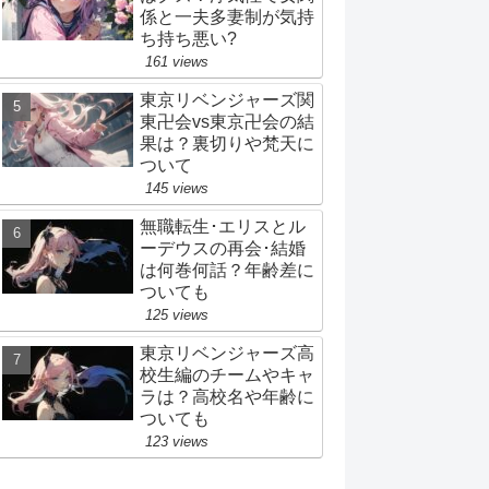
係と一夫多妻制が気持
ち持ち悪い?
161 views
東京リベンジャーズ関
東卍会vs東京卍会の結
果は？裏切りや梵天に
ついて
145 views
無職転生･エリスとル
ーデウスの再会･結婚
は何巻何話？年齢差に
ついても
125 views
東京リベンジャーズ高
校生編のチームやキャ
ラは？高校名や年齢に
ついても
123 views