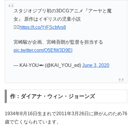
スタジオジブリ初の3DCGアニメ『アーヤと魔
女』 原作はイギリスの児童小説
🧙‍♀️
https://t.co/YrFScbfvs8
宮崎駿が企画、宮崎吾朗が監督を担当する
pic.twitter.com/Q5EfW3D9El
— KAI-YOU🦈 (@KAI_YOU_ed)
June 3, 2020
作：ダイアナ・ウィン・ジョーンズ
1934年8月16日生まれで2011年3月26日に肺がんのため76
歳で亡くなられています。