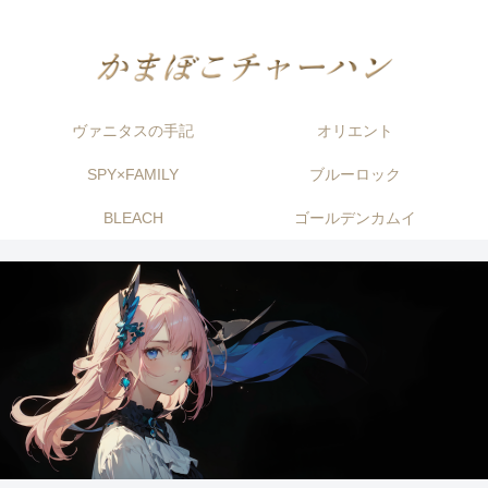
ヴァニタスの手記
オリエント
SPY×FAMILY
ブルーロック
BLEACH
ゴールデンカムイ