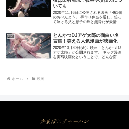
役は田村海琉！役柄や演技力につ
いても
2020年11月6日に公開される映画「461個
のおべんとう」 手作り弁当を通し、笑っ
て泣ける父と息子の絆と無骨だが愛情が
たっぷり詰まったお弁当映画です。 父
親、鈴木一樹役を井ノ原快彦（V6）。 息
とんかつDJアゲ太郎の面白い名
子、鈴木虹輝役を道枝駿佑（なにわ男
映画
子）が演じ...
言集！笑える人気漫画が映画化
2020年10月30日(金)に映画「とんかつDJ
アゲ太郎」が公開されます。 ギャグ漫画
を実写映画化ということで、どんな面白
い映画になっているか楽しみです！ くだ
らなくて、バカバカしくて面白いものを
フジテレビは作っていきたいと思ったそ
うで、「...
ホーム
映画