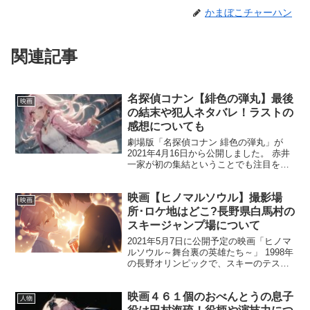
かまぼこチャーハン
関連記事
名探偵コナン【緋色の弾丸】最後
映画
の結末や犯人ネタバレ！ラストの
感想についても
劇場版「名探偵コナン 緋色の弾丸」が
2021年4月16日から公開しました。 赤井
一家が初の集結ということでも注目を集
めた作品！ 今回は、緋色の弾丸の犯人、
最後の結末を含めたネタバレを紹介して
映画【ヒノマルソウル】撮影場
いきます。 では、簡単なあらすじも交え
映画
て伝えていき...
所･ロケ地はどこ?長野県白馬村の
スキージャンプ場について
2021年5月7日に公開予定の映画「ヒノマ
ルソウル～舞台裏の英雄たち～」 1998年
の長野オリンピックで、スキーのテスト
ジャンパーを務めた西方仁也さんの実話
をもとに描いたオリジナルストーリーで
映画４６１個のおべんとうの息子
す。 予告映像では実際の長野オリンピッ
人物
クの映像も...