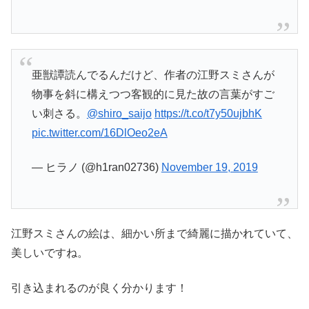
亜獣譚読んでるんだけど、作者の江野スミさんが
物事を斜に構えつつ客観的に見た故の言葉がすご
い刺さる。
@shiro_saijo
https://t.co/t7y50ujbhK
pic.twitter.com/16DlOeo2eA
— ヒラノ (@h1ran02736)
November 19, 2019
江野スミさんの絵は、細かい所まで綺麗に描かれていて、
美しいですね。
引き込まれるのが良く分かります！