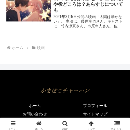
ャストや役どこ...
や役どころは？あらすじについて
も
2021年3月5日公開の映画「太陽は動かな
い」。 主演は、藤原竜也さん。キャスト
に、竹内涼真さん、市原隼人さん、佐藤
浩市さん、ハン・ヒョジュさん、ピョ
ン・ヨハンさん、など豪華な俳優陣です
ね。 今回は、藤原竜也さんをはじめ、
「太陽は動かない」...
ホーム
映画
ホーム
プロフィール
お問い合わせ
サイトマップ
© 2020 かまぼこチャーハン.
メニュー
ホーム
検索
トップ
サイドバー