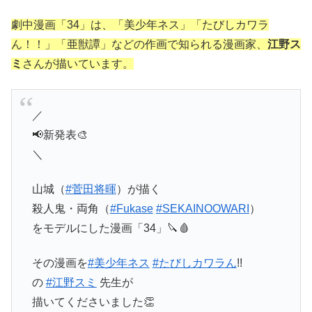
劇中漫画「34」は、「美少年ネス」「たびしカワラ
ん！！」「亜獣譚」などの作画で知られる漫画家、
江野ス
ミ
さんが描いています。
／
📢新発表🎨
＼
山城（
#菅田将暉
）が描く
殺人鬼・両角（
#Fukase
#SEKAINOOWARI
）
をモデルにした漫画「34」🔪🩸
その漫画を
#美少年ネス
#たびしカワラん
!!
の
#江野スミ
先生が
描いてくださいました👏