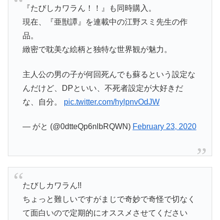
『たびしカワラん！！』も同時購入。
現在、『亜獣譚』を連載中の江野スミ先生の作
品。
緻密で耽美な絵柄と独特な世界観が魅力。
主人公の男の子が何回死んでも蘇るという設定な
んだけど、DPといい、不死者設定が大好きだ
な、自分。
pic.twitter.com/hylpnvOdJW
— がと (@0dtteQp6nlbRQWN)
February 23, 2020
たびしカワラん!!
ちょっと難しいですがまじで奇妙で奇怪で切なく
て面白いので定期的にオススメさせてください