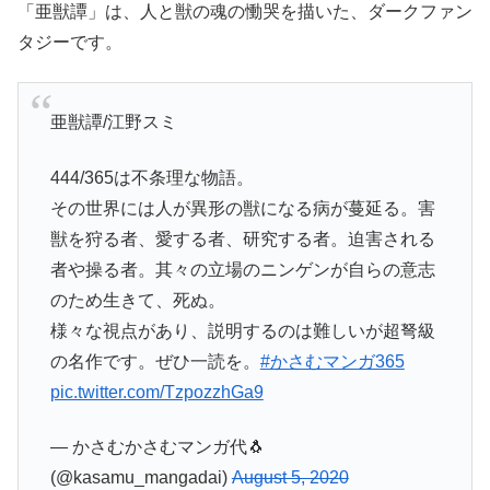
「亜獣譚」は、人と獣の魂の慟哭を描いた、ダークファン
タジーです。
亜獣譚/江野スミ
444/365は不条理な物語。
その世界には人が異形の獣になる病が蔓延る。害
獣を狩る者、愛する者、研究する者。迫害される
者や操る者。其々の立場のニンゲンが自らの意志
のため生きて、死ぬ。
様々な視点があり、説明するのは難しいが超弩級
の名作です。ぜひ一読を。
#かさむマンガ365
pic.twitter.com/TzpozzhGa9
— かさむかさむマンガ代🐧
(@kasamu_mangadai)
August 5, 2020