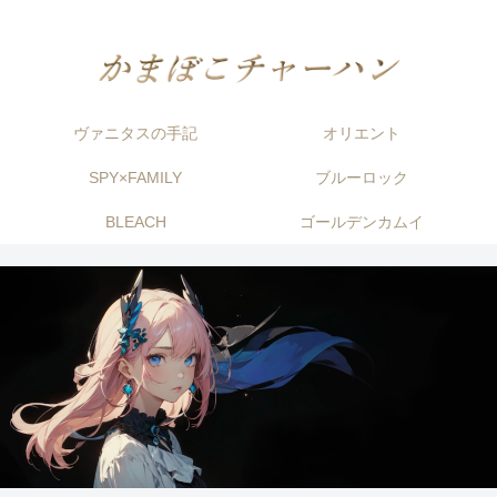
ヴァニタスの手記
オリエント
SPY×FAMILY
ブルーロック
BLEACH
ゴールデンカムイ