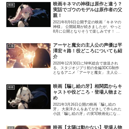
映画キネマの神様は原作と違う？
映画
実話でゴウのモデルは原作者の父
親！
2021年8月6日公開予定の映画「キネマの
神様」 公開延期が続きましたが、やっと
8月に公開となりそうで楽しみです！ 今
回は、映画「キネマの神様」は原作小説
「キネマの神様」と違うのか、どこまで
アーヤと魔女の主人公の声優は平
が実話で、ゴウのモデルとなっている父
人物
親はどんな人物...
澤宏々路！役どころについても紹
介
2020年12月30日にNHK総合で放送され
る、スタジオジブリ初の全編3DCG制作
となるアニメ「アーヤと魔女」 主人公の
アーヤ役を平澤宏々路さんが演じます。
平澤宏々路さんは現在13歳の中学1年生。
映画【騙し絵の牙】相関図からキ
声優は初挑戦ということですが、元気で
映画
小生...
ャストや役どころ・登場人物まと
め
2021年3月26日公開の映画「騙し絵の
牙」 大泉洋さんをあてがきして作られた
小説「騙し絵の牙」の実写映画化になり
ます。 登場人物が多いですが、本当に豪
華キャストが揃っています。 今回は映画
映画【太陽は動かない】登場人物
「騙し絵の牙」の相関図と登場人物のキ
映画