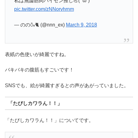
私は無論筋肉パイセン推し💪( ˙ω˙)
pic.twitter.com/zNNorvhrnm
— のの🍶🐈 (@nnn_ex)
March 9, 2018
表紙の色使いが綺麗ですね。
バキバキの腹筋もすごいです！
SNSでも、絵が綺麗すぎるとの声があがっていました。
「たびしカワラん！！」
「たびしカワラん！！」についてです。