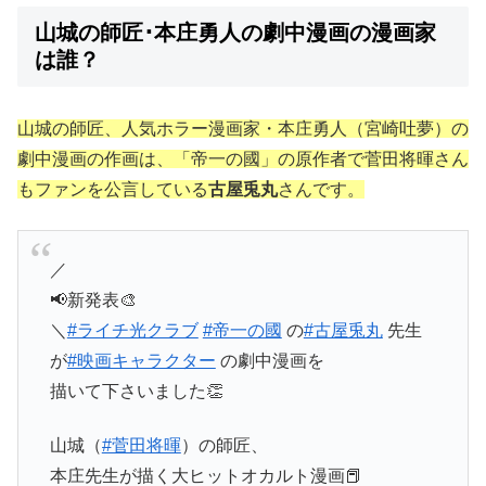
山城の師匠･本庄勇人の劇中漫画の漫画家
は誰？
山城の師匠、人気ホラー漫画家・本庄勇人（宮崎吐夢）の
劇中漫画の作画は、「帝一の國」の原作者で菅田将暉さん
もファンを公言している
古屋兎丸
さんです。
／
📢新発表🎨
＼
#ライチ光クラブ
#帝一の國
の
#古屋兎丸
先生
が
#映画キャラクター
の劇中漫画を
描いて下さいました👏
山城（
#菅田将暉
）の師匠、
本庄先生が描く大ヒットオカルト漫画📕