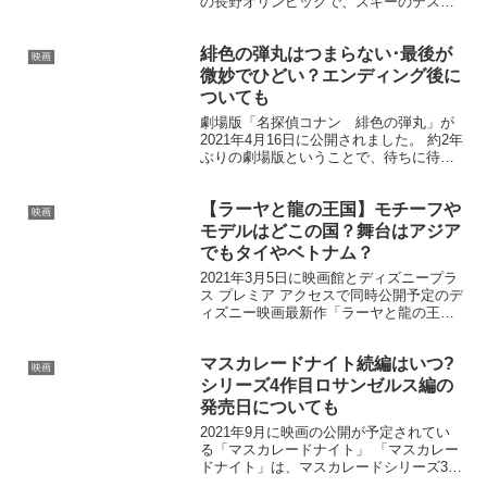
の長野オリンピックで、スキーのテスト
ジャンパーを務めた西方仁也さんの実話
をもとに描いたオリジナルストーリーで
緋色の弾丸はつまらない･最後が
す。 予告映像では実際の長野オリンピッ
映画
クの映像も...
微妙でひどい？エンディング後に
ついても
劇場版「名探偵コナン 緋色の弾丸」が
2021年4月16日に公開されました。 約2年
ぶりの劇場版ということで、待ちに待っ
た感じです！ 赤井一家の集結もあり期待
度も高いですね。 そんな緋色の弾丸な対
【ラーヤと龍の王国】モチーフや
して、つまらない、微妙、ひどいという
映画
声が出てい...
モデルはどこの国？舞台はアジア
でもタイやベトナム？
2021年3月5日に映画館とディズニープラ
ス プレミア アクセスで同時公開予定のデ
ィズニー映画最新作「ラーヤと龍の王
国」 ディズニーから新たなヒロイン「ラ
ーヤ」が誕生。 ラーヤは、聖なる龍の力
マスカレードナイト続編はいつ?
が宿るという＜龍の石＞の守護者一族の
映画
娘。 遠い昔...
シリーズ4作目ロサンゼルス編の
発売日についても
2021年9月に映画の公開が予定されてい
る「マスカレードナイト」 「マスカレー
ドナイト」は、マスカレードシリーズ3作
目。 小説を読んでいると、その後の続編