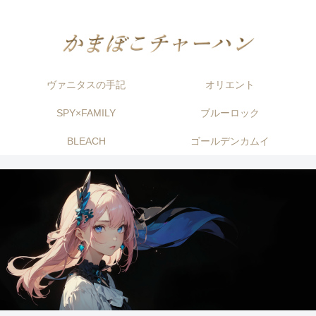
ヴァニタスの手記
オリエント
SPY×FAMILY
ブルーロック
BLEACH
ゴールデンカムイ