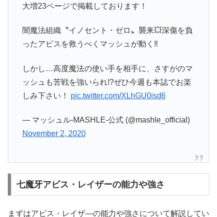
大増23ページで掲載しております！
闇魔法組織〝イノセント・ゼロ〟襲来💥深傷を負
ったアビスを救うべくマッシュが動く‼️
しかし…高度魔法の使い手を相手に、さすがのマ
ッシュも苦戦を強いられ!?ぜひ今週も本誌でお楽
しみ下さい！
pic.twitter.com/XLhGU0isd6
— マッシュル-MASHLE-公式 (@mashle_official)
November 2, 2020
七魔牙アビス・レイザーの能力や強さ
まずはアビス・レイザ―の能力や強さについて解説してい