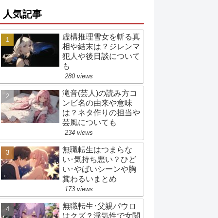
人気記事
虚構推理雪女を斬る真
相や結末は？ジレンマ
犯人や後日談について
も
280 views
滝音(芸人)の読み方コ
ンビ名の由来や意味
は？ネタ作りの担当や
芸風についても
234 views
無職転生はつまらな
い･気持ち悪い？ひど
い･やばいシーンや胸
糞わるいまとめ
173 views
無職転生･父親パウロ
はクズ？浮気性で女関