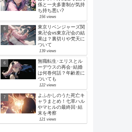
係と一夫多妻制が気持
ち持ち悪い?
156 views
東京リベンジャーズ関
東卍会vs東京卍会の結
果は？裏切りや梵天に
ついて
139 views
無職転生･エリスとル
ーデウスの再会･結婚
は何巻何話？年齢差に
ついても
122 views
よふかしのうた死亡キ
ャラまとめ！七草ハル
やマヒルの最終回･結
末を考察
121 views