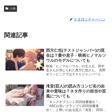
人物
かまぼこチャーハン
関連記事
西方仁也(テストジャンパー)の現
人物
在は？妻や息子・映画ヒノマルソ
ウルのモデルについても
映画「ヒノマルソウル」の主人公、田中
圭さんが演じられた西方仁也さん。 長野
オリンピックではテストジャンパーとし
て、競技運営をサポートし選手を支えて
いました。 今回は西方仁也さんのプロフ
滝音(芸人)の読み方コンビ名の由
ィールや現在について、妻や息子はどん
人物
な人なのか調査してい...
来や意味は？ネタ作りの担当や芸
風についても
「キングオブコント2020決勝進出！」
「ABCお笑いグランプリ2020決勝進
出！」と勢いのある芸人『滝音』 2020年