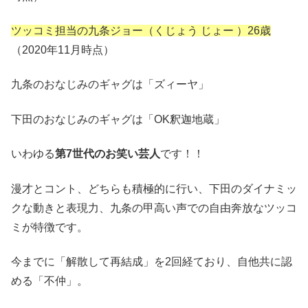
ツッコミ担当の九条ジョー（くじょう じょー ）26歳
（2020年11月時点）
九条のおなじみのギャグは「ズィーヤ」
下田のおなじみのギャグは「OK釈迦地蔵」
いわゆる
第7世代のお笑い芸人
です！！
漫才とコント、どちらも積極的に行い、下田のダイナミッ
クな動きと表現力、九条の甲高い声での自由奔放なツッコ
ミが特徴です。
今までに「解散して再結成」を2回経ており、自他共に認
める「不仲」。