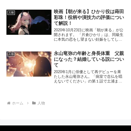
Ｍ1グランプリでも期待されているコンビ
です。初の準決勝進出も果たしていま
映画【朝が来る】ひかり役は蒔田
す。 決勝進出もあるんじゃないですか
人物
ね。 そんな滝...
彩珠！役柄や演技力の評価につい
て解説！
2020年10月23日に映画「朝が来る」が公
開されます。 「片倉ひかり」は、同級生
に本気の恋をし望まない妊娠をしてしま
い14歳で出産。子供を特別養子へ出すと
いう、複雑な役どころ。 そんな片倉ひか
永山竜弥の年齢と身長体重 父親
り役を演じたのは「蒔田彩珠」さん。 今
人物
回は映画...
になった？結婚している説につい
て
2020年1月に俳優として再デビューを果
たした永山竜弥さん。「病室で念仏を唱
えないでください」の第１話で土浦まさ
し（入院患者）役で出演されていまし
た。 永山竜弥さんは、なんと永山瑛太さ
ん、永山絢斗さんのお兄さんです！ おや
すみなさい💤 あり...
ホーム
人物