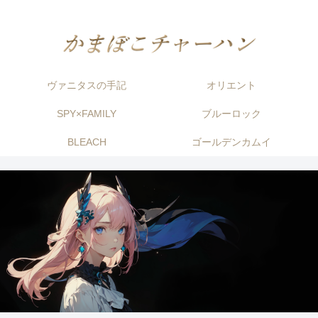
ヴァニタスの手記
オリエント
SPY×FAMILY
ブルーロック
BLEACH
ゴールデンカムイ