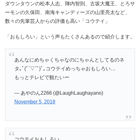
ダウンタウンの松本人志、陣内智則、古坂大魔王、とろサ
ーモンの久保田、南海キャンディーズの山里亮太など、
数々の先輩芸人からの評価も高い「コウテイ」
「おもしろい」という声もたくさんあるので紹介します。
あんなにめちゃくちゃなのにちゃんとしてるのネ
タ｡ﾟ(ﾟ´▽`ﾟ)ﾟ｡コウテイめっちゃおもしろい…
もっとテレビで観たいー
— あやのん2266 (@LaughLaughayano)
November 5, 2018
コウテイおもしろい