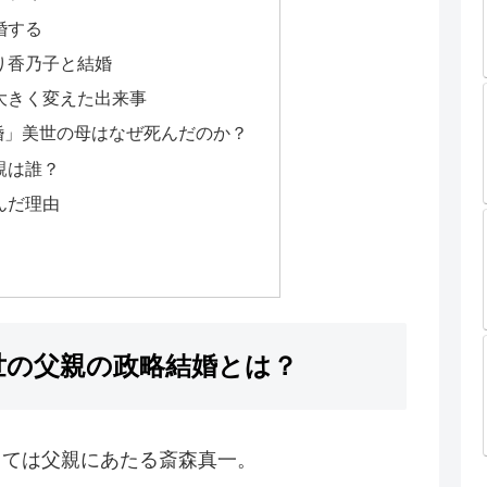
婚する
り香乃子と結婚
大きく変えた出来事
婚」美世の母はなぜ死んだのか？
親は誰？
んだ理由
世の父親の政略結婚とは？
っては父親にあたる斎森真一。