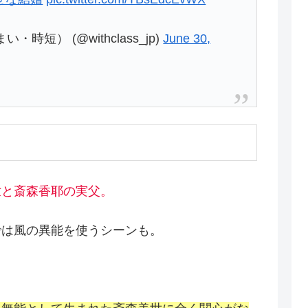
い・時短） (@withclass_jp)
June 30,
世と斎森香耶の実父。
では風の異能を使うシーンも。