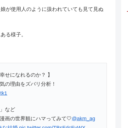
、娘が使用人のように扱われていても見て見ぬ
にある様子。
幸せになれるのか？ 】
気の理由をズバリ分析！
dtk1
」など
漫画の世界観にハマってみて🤍
@akm_ag
せな結婚
pic.twitter.com/TBsEdcEvWX