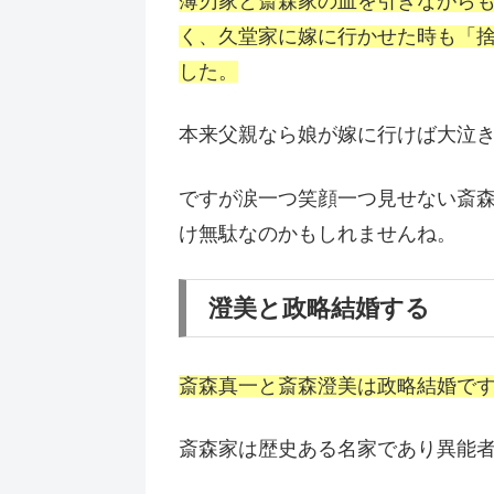
薄刃家と斎森家の血を引きながら
く、久堂家に嫁に行かせた時も「
した。
本来父親なら娘が嫁に行けば大泣
ですが涙一つ笑顔一つ見せない斎
け無駄なのかもしれませんね。
澄美と政略結婚する
斎森真一と斎森澄美は政略結婚で
斎森家は歴史ある名家であり異能