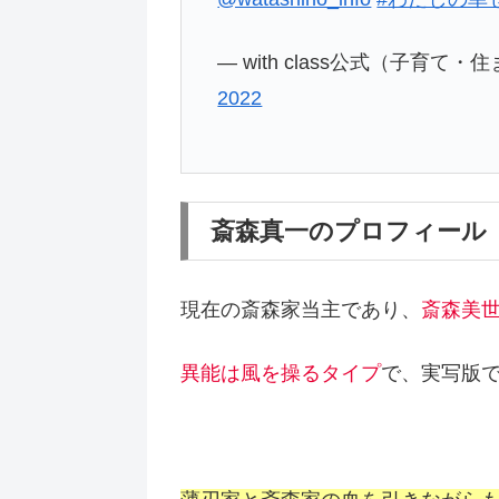
— with class公式（子育て・住ま
2022
斎森真一のプロフィール
現在の斎森家当主であり、
斎森美
異能は風を操るタイプ
で、実写版