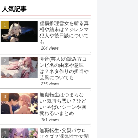
人気記事
虚構推理雪女を斬る真
相や結末は？ジレンマ
犯人や後日談について
も
264 views
滝音(芸人)の読み方コ
ンビ名の由来や意味
は？ネタ作りの担当や
芸風についても
235 views
無職転生はつまらな
い･気持ち悪い？ひど
い･やばいシーンや胸
糞わるいまとめ
181 views
無職転生･父親パウロ
はクズ？浮気性で女関