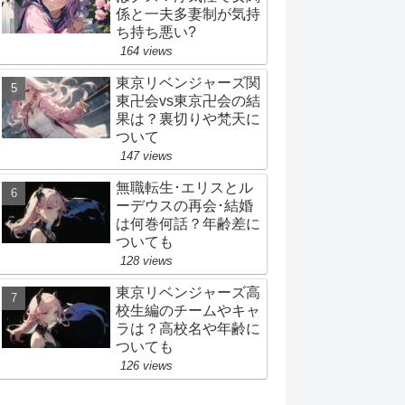
係と一夫多妻制が気持
ち持ち悪い?
164 views
東京リベンジャーズ関
東卍会vs東京卍会の結
果は？裏切りや梵天に
ついて
147 views
無職転生･エリスとル
ーデウスの再会･結婚
は何巻何話？年齢差に
ついても
128 views
東京リベンジャーズ高
校生編のチームやキャ
ラは？高校名や年齢に
ついても
126 views