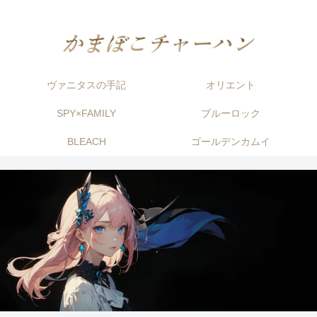
ヴァニタスの手記
オリエント
SPY×FAMILY
ブルーロック
BLEACH
ゴールデンカムイ