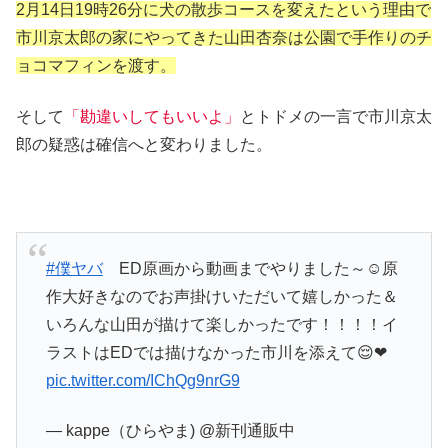
2月14日19時26分に犬の散歩コースを変えたという理由で
市川京太郎の家にやってきた山田杏奈は公園で手作りのチ
ョコマフィンを渡す。
そして
「勘違いしてもいいよ」
とトドメの一言で市川京太
郎の疑惑は確信へと変わりました。
#僕ヤバ
ED原画から動画までやりました～☺原
作大好きなのでお声掛けいただいて嬉しかった＆
いろんな山田が描けて楽しかったです！！！！イ
ラストはEDでは描けなかった市川を添えて😌❤
pic.twitter.com/IChQg9nrG9
— kappe（ひらやま) @新刊通販中