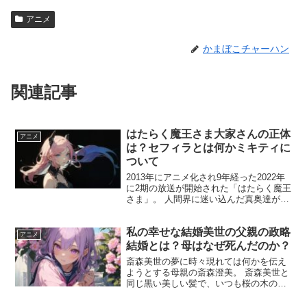
アニメ
かまぼこチャーハン
関連記事
はたらく魔王さま大家さんの正体
アニメ
は？セフィラとは何かミキティに
ついて
2013年にアニメ化され9年経った2022年
に2期の放送が開始された「はたらく魔王
さま」。 人間界に迷い込んだ真奥達が住
むことになったボロアパートの大家さん
が普通じゃない！ この記事では真奥達が
私の幸せな結婚美世の父親の政略
住むアパートの大家さんの正体を解明す
アニメ
ると共に作...
結婚とは？母はなぜ死んだのか？
斎森美世の夢に時々現れては何かを伝え
ようとする母親の斎森澄美。 斎森美世と
同じ黒い美しい髪で、いつも桜の木の下
に立つ姿が印象的ですよね。 ですが母親
は斎森美世が幼い時に亡くなっていま