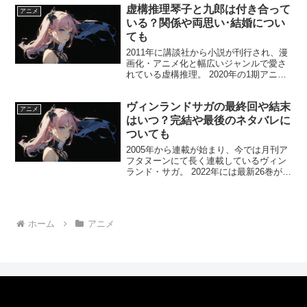
虚構推理琴子と九郎は付き合って
す。 そこで今回は「私の幸せな結婚」美
アニメ
世の父親の政略結婚と...
いる？関係や両思い･結婚につい
ても
2011年に講談社から小説が刊行され、漫
画化・アニメ化と幅広いジャンルで愛さ
れている虚構推理。 2020年の1期アニメ
放送から3年の時を経て2023年にアニメ2
期の放送が決定し、楽しみに放送を待っ
ヴィンランドサガの最終回や結末
ている方も多いのではないでしょうか。
アニメ
そこで...
はいつ？完結や最後のネタバレに
ついても
2005年から連載が始まり、今では月刊ア
フタヌーンにて長く連載しているヴィン
ランド・サガ。 2022年には最新26巻が発
売され、最終章とも言われていますが結
末はいったいどうなるのでしょうか!? 最
終回の結末はいつになるのか、完結や最
後のネタ...
ホーム
アニメ