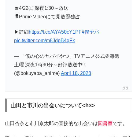
📅4/22㈯ 深夜1:30～放送
🎥Prime Videoにて見放題独占
▶詳細
https://t.co/AYA50cY1PF
#僕ヤバ
pic.twitter.com/m8JdpB4qFk
— 「僕の心のヤバイやつ」TVアニメ公式＠毎週
土曜 深夜1時30分～好評放送中!!
(@bokuyaba_anime)
April 18, 2023
山田と市川の出会いについて<h3>
山田杏奈と市川京太郎の直接的な出会いは
図書室
です。