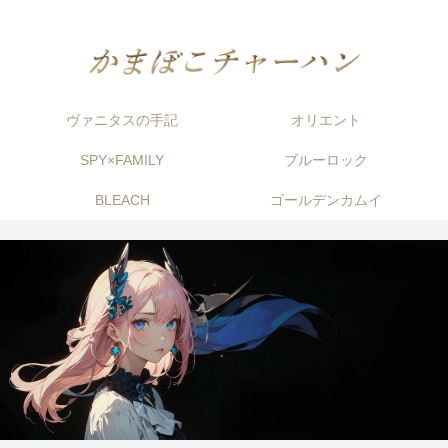
ヴァニタスの手記
オリエント
SPY×FAMILY
ブルーロック
BLEACH
ゴールデンカムイ