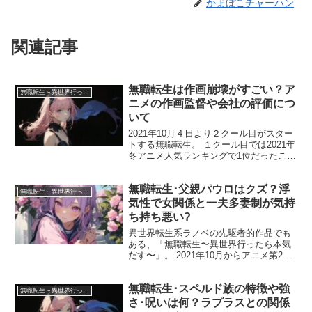
かまぼこチャーハン
関連記事
無職転生は作画崩壊がすごい？ア
無職転生～異世界行ったら本気だす～
ニメの作画監督や会社の評価につ
いて
2021年10月４日より２クール目がスター
トする無職転生。 １クール目では2021年
冬アニメ人気ランキングで1位だったこと
もあり注目の作品です。 無職転生は映像
の綺麗さも人気のひとつにあります。 し
無職転生･父親パウロはクズ？浮
かし現代アニメでは多くの作品で作画崩
無職転生～異世界行ったら本気だす～
壊が見...
気性で女関係と一夫多妻制が気持
ち持ち悪い?
異世界転生系ラノベの先駆者的作品でも
ある、「無職転生〜異世界行ったら本気
だす〜」。 2021年10月からアニメ第2ク
ールの公開も予定されている、大人気作
品ですね。 そんな無職転生に登場する、
無職転生･スペルド族の特徴や強
主人公･ルーデウスの父親、パウロにはク
無職転生～異世界行ったら本気だす～
ズとの声があ...
さ･呪いは何？ラプラスとの関係