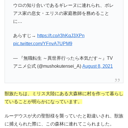
ウロの知り合いであるギレーヌに連れられ、ボレ
アス家の息女・エリスの家庭教師を務めること
に…
あらすじ→
https://t.co/r3hKqJ3XPn
pic.twitter.com/YFnvA7UPM9
— 『無職転生 ～異世界行ったら本気だす～』TV
アニメ公式 (@mushokutensei_A)
August 8, 2021
獣族たちは、ミリス大陸にある大森林に村を作って暮らし
ていることが明らかになっています。
ルーデウスが犬の聖獣様を襲っていたと勘違いされ、獣族
に捕えられた際に、この森林に連れてこられました。