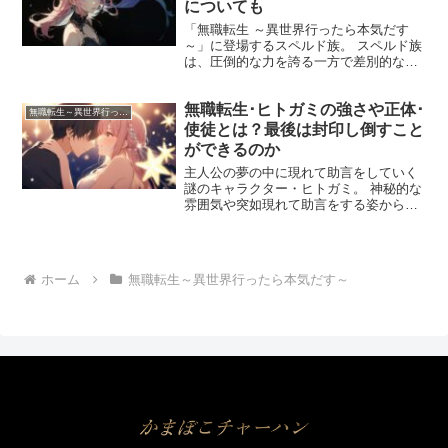
についても
「無職転生 ～異世界行ったら本気だす
～」に登場するスペルド族。 スペルド族
は、圧倒的な力を誇る一方で差別的な扱
いを受け、迫害を受けてきた一族です。
今回はその力の秘密やスペルド族が迫害
無職転生･ヒトガミの強さや正体･
されるに至った歴史、ラプラスとの関係
無職転生～異世界行ったら本気だす～
についてまとめていき...
使徒とは？最後は封印し倒すこと
ができるのか
主人公の夢の中に現れて助言をしていく
謎のキャラクター・ヒトガミ。 神秘的な
雰囲気や突如現れて助言をする姿から重
要そうな人物ですが、一体どのようなキ
ャラクターなのでしょうか？ 今回はヒト
ガミの強さや使徒とはなんなのか、倒し
方について考察してい...
ホーム
無職転生～異世界行ったら本気だす～