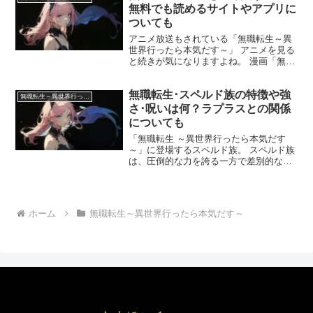
きます。 「無職転...
無料でも読めるサイトやアプリに
ついても
アニメ放送もされている「無職転生～異
世界行ったら本気だす～」 アニメを見る
と続きが気になりますよね。 漫画「無職
転生」が安く読めるサイトやアプリにつ
いてまとめました。 全巻安く読む方法と
無職転生･スペルド族の特徴や強
無料で読む方法についても紹介していき
無職転生～異世界行ったら本気だす～
ます。 漫画「無職...
さ･呪いは何？ラプラスとの関係
についても
「無職転生 ～異世界行ったら本気だす
～」に登場するスペルド族。 スペルド族
は、圧倒的な力を誇る一方で差別的な扱
いを受け、迫害を受けてきた一族です。
今回はその力の秘密やスペルド族が迫害
されるに至った歴史、ラプラスとの関係
についてまとめていき...
ホーム
無職転生～異世界行ったら本気だす～