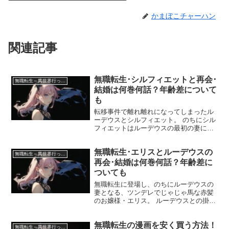
かまぼこチャーハン
関連記事
無職転生･シルフィエットと再会･
無職転生～異世界行ったら本気だす～
結婚は何巻何話？年齢差について
も
転移事件で離れ離れになってしまったル
ーデウスとシルフィエット。 のちにシル
フィエットはルーデウスの最初の妻にな
りますが、2人の再会や結婚に至るまでの
経緯はどのようなものだったのでしょう
無職転生･エリスとルーデウスの
か？ また、2人の年齢差についても解説
無職転生～異世界行ったら本気だす～
していきます。 「...
再会･結婚は何巻何話？年齢差に
ついても
無職転生に登場し、のちにルーデウスの
妻となる、ツンデレでじゃじゃ馬な赤髪
のお嬢様・エリス。 ルーデウスとの掛け
合いがとても可愛いですよね。 今回はそ
んな2人の年齢差、2人の再会から結婚に
無職転生の漫画を安く買う方法！
至るまでの恋愛模様についてまとめてい
無職転生～異世界行ったら本気だす～