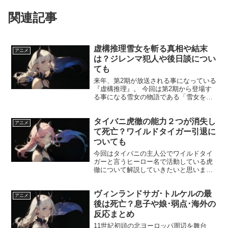
関連記事
虚構推理雪女を斬る真相や結末
アニメ
は？ジレンマ犯人や後日談につい
ても
来年、第2期が放送される事になっている
『虚構推理』。 今回は第2期から登場す
る事になる雪女の物語である「雪女を斬
る」の真相と結末、ジレンマ犯人や後日
談について解説したいと思います。 一体
タイバニ虎徹の能力２つが消失し
どんな結末を迎える事になるのか、後日
アニメ
談はどんな物語にな...
て死亡？ワイルドタイガー引退に
ついても
今回はタイバニの主人公でワイルドタイ
ガーと言うヒーロー名で活動している虎
徹について解説していきたいと思いま
す。 虎徹には生まれつき持っている能力
がありますが、更に2つ目があるとされて
ヴィンランドサガ･トルケルの最
いて、それらの能力が消失したら死亡し
アニメ
てしまうのではないかと...
後は死亡？息子や娘･弱点･海外の
反応まとめ
11世紀初頭の北ヨーロッパ周辺を舞台