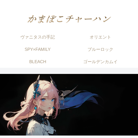
ヴァニタスの手記
オリエント
SPY×FAMILY
ブルーロック
BLEACH
ゴールデンカムイ