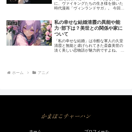
に、ヴァイキングたちの生き様を描いた
時代漫画「ヴィンランドサガ」。 今回
は、作中に登場する戦が好きでたまらな
いトルケルという人物についてです。 軍
私の幸せな結婚清霞の異能や能
の中でもトップクラスに大柄で、人間離
アニメ
れした力を持ち、戦士で...
力･部下は？美世との関係や家に
ついて
「私の幸せな結婚」は冷酷な軍人の久堂
清霞と無能と虐げられてきた斎森美世の
淡く美しい恋物語が魅力的ですよね。 で
すがこの物語には他にも魅力が。 それは
久堂清霞の華麗な異能や能力です。 他の
異能者とは違い、その力を操る姿はまさ
にうっとりしてしま...
ホーム
アニメ
ホーム
プロフィール