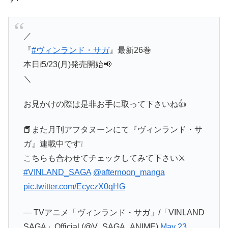
／
『
#ヴィンランド・サガ
』最新26巻
本日❕5/23(月)発売開始📢
＼
お見かけの際は是非お手に取って下さいね👍
📕また月刊アフタヌーンにて『ヴィンランド・サ
ガ』連載中です❕
こちらも合わせてチェックしてみて下さい⚔
#VINLAND_SAGA
@afternoon_manga
pic.twitter.com/EcyczX0qHG
— TVアニメ「ヴィンランド・サガ」/「VINLAND
SAGA」Official (@V_SAGA_ANIME)
May 23,