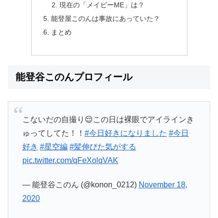
現在の「メイビーME」は？
能登屋このんは事故にあっていた？
まとめ
能登谷このんプロフィール
こないだの自撮り😌この日は裸眼でアイラインき
ゅってしてた！！
#今日好きになりました
#今日
好き
#星空編
#髪伸びた気がする
pic.twitter.com/qFeXolqVAK
— 能登谷このん (@konon_0212)
November 18,
2020