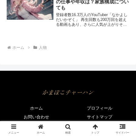
小生...
の仕事や年収は？家族構成につい
ても
登録者数16.3万人のYouTuber「なかよし
だいかぞく」 再生回数も200万回を超え
る動画もあり、さらに人気が上がりそう
です！ 大家族ということで、家族構成や
パパの仕事が何か気になりますよね。 今
回は、「なかよしだいかぞく」の家族構
成や...
ホーム
人物
ホーム
プロフィール
お問い合わせ
サイトマップ
© 2020 かまぼこチャーハン.
メニュー
ホーム
検索
トップ
サイドバー