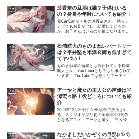
渡香奈の旦那は誰？子供はいる
人物
の？身長や年齢についても紹介！
元CanCanモデルの渡香奈さん。 時々テ
レビでもお見かけし、結婚しているの
か、お子さんはいるのか気になりますよ
ね。 この投稿をInstagramで見る 先日の
@kanayaresorthakone ♨️こちらのお湯に
松浦航大のものまねレパートリー
は驚き‼️未だに添い...
人物
は？平井堅も米津玄師も似すぎて
てヤバい！
ものまね界の新星とも言われている松浦
航大さん。YouTuberとしても活躍されて
います。 YouTubeでは色々なアーティス
トの歌唱ものまね動画を公開していま
す。 それがほんとに似すぎててヤバいで
アーヤと魔女の主人公の声優は平
す！ 今回は松浦航大さんがどんな人なの
人物
か、も...
澤宏々路！役どころについても紹
介
2020年12月30日にNHK総合で放送され
る、スタジオジブリ初の全編3DCG制作
となるアニメ「アーヤと魔女」 主人公の
アーヤ役を平澤宏々路さんが演じます。
平澤宏々路さんは現在13歳の中学1年生。
なかよしだいかぞくの旦那(パパ)
声優は初挑戦ということですが、元気で
人物