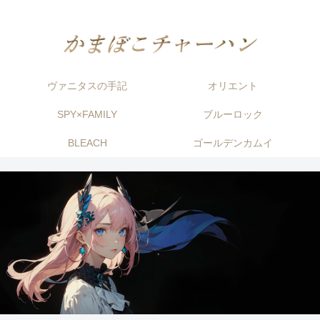
ヴァニタスの手記
オリエント
SPY×FAMILY
ブルーロック
BLEACH
ゴールデンカムイ