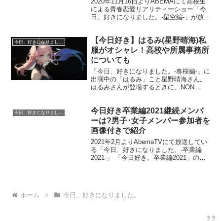
2020年11月16日よりABEMAにて高校生
による青春恋愛リアリティーショー「今
日、好きになりました。-星空編-」が放送
されています。 今回の参加メンバーは男
子4人、女子5人の9人です。 そのうちの
【今日好き】はるみ(星野晴海)私
男子2人、松本和志（まつもと・かずゆ
今日、好きになりました。
き）...
服がオシャレ！高校や所属事務所
についても
「今日、好きになりました。-春桜編-」に
出演中の「はるみ」こと星野晴海さん。
はるみさんが登場するときに、NON
STYLE井上さんから「可愛い！好き好
き！」と絶賛されていましたね！ 高い声
今日好き卒業編2021継続メンバ
が印象的なはるみさん。 高校や所属事務
今日、好きになりました。
所についてと...
ーは?男子･女子メンバー参加者を
画像付きで紹介
2021年2月よりAbemaTVにて放送してい
る「今日、好きになりました。-卒業編
2021-」 「今日好き。卒業編2021」の参
加メンバーは、男子メンバー5人、女子メ
ンバー5人の10人です。 そのうち6人も継
続メンバーがいます。 「今日、好...
ホーム
今日、好きになりました。