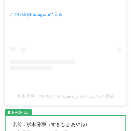
この投稿をInstagramで見る
杉本 彩寧 （あやね）(@ayane._n)がシェアした投稿
名前：杉本 彩寧（すぎもと あやね）