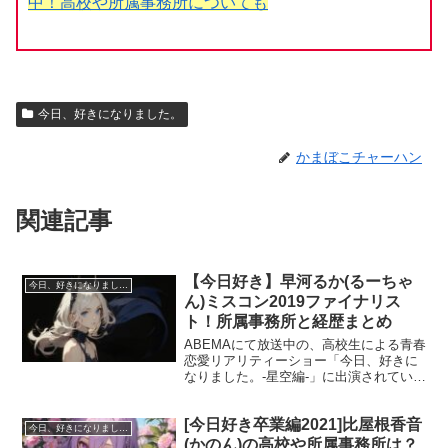
中！高校や所属事務所についても
今日、好きになりました。
かまぼこチャーハン
関連記事
【今日好き】早河るか(るーちゃ
今日、好きになりました。
ん)ミスコン2019ファイナリス
ト！所属事務所と経歴まとめ
ABEMAにて放送中の、高校生による青春
恋愛リアリティーショー「今日、好きに
なりました。-星空編-」に出演されている
「るか」こと早河るかさん。 早河るかさ
んは2019年の「高一ミスコン」に参加し
[今日好き卒業編2021]比屋根香音
て、ファイナリストに選ばれています。
今日、好きになりました。
「今日好...
(かのん)の高校や所属事務所は？