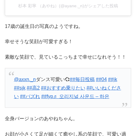
杉本 彩寧 （あやね）(@ayane._n)がシェアした投稿
17歳の誕生日の写真のようですね。
幸せそうな笑顔が可愛すぎる！
素敵な笑顔で、見ているこっちまで幸せになれそう！！
@axxn._n
ダンス可愛い💞
##毎日投稿
##04
##jk
##sjk
##高2
##おすすめ乗りたい
##いいねくださ
い
##バズれ
##fyp
♬ 오리지널 사운드 – 하은
全身バージョンのあやねちゃん。
お顔が小さくて足が細くて癒やし系の笑顔で、可愛い過