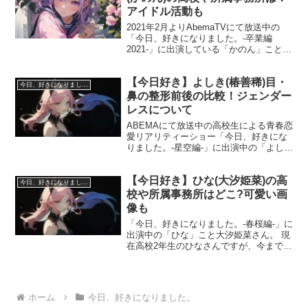
アイドル活動も
2021年2月よりAbemaTVにて放送中の
「今日、好きになりました。-卒業編
2021-」に出演している「かのん」こと比
屋根香音さん。 継続メンバーが多い中の
新メンバーとして参加されています。 今
【今日好き】よしき(椿善稀)目・
回は比屋根香音(かのん)さんの高校や所属
今日、好きになりました。
事務...
鼻の整形前後の比較！ジェンダー
レスについて
ABEMAにて放送中の高校生による青春恋
愛リアリティーショー「今日、好きにな
りました。-星空編-」に出演中の「よし
き」こと椿善稀さん。 「秋月編」からの
継続メンバーとして参加されています
【今日好き】ひな(大汐姫菜)の高
ね。 今回は椿善稀さんが整形されている
今日、好きになりました。
ということで、整...
校や所属事務所はどこ?可愛い画
像も
「今日、好きになりました。-春桜編-」に
出演中の「ひな」こと大汐姫菜さん。 現
在高校2年生のひなさんですが、今までに
12回も告白されたことがあるようで、モ
テモテですね。 今回はひなさんの高校や
所属事務所、可愛い画像についても紹介
していきたい...
ホーム
今日、好きになりました。