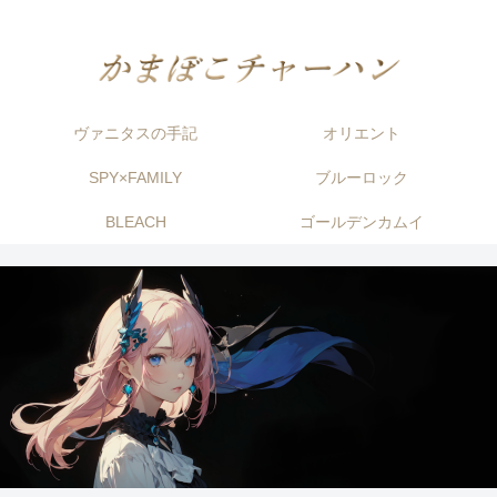
ヴァニタスの手記
オリエント
SPY×FAMILY
ブルーロック
BLEACH
ゴールデンカムイ