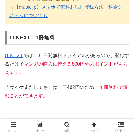
→
【music.jp】スマホで無料お試し登録方法！料金シ
ステムについても
U-NEXT：1冊無料
U-NEXT
では、31日間無料トライアルがあるので、登録す
るだけで
マンガの購入に使える600円分のポイントがもら
えます。
「サイケまたしても」は１冊462円のため、
１冊無料で読
むことができます。
※新規会員登録による無料トライアルはおひとり様1回ま
メニュー
ホーム
検索
トップ
サイドバー