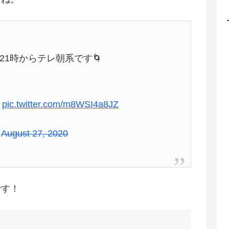
1時からテレ朝系です🌀
！
pic.twitter.com/m8WSI4a8JZ
)
August 27, 2020
です！