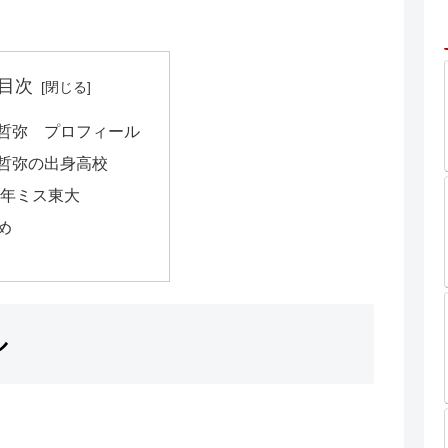
目次
哲弥 プロフィール
哲弥の出身高校
19年ミス東大
め
ル