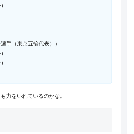
手）
）
ル選手（東京五輪代表））
手）
ー）
）
にも力をいれているのかな。