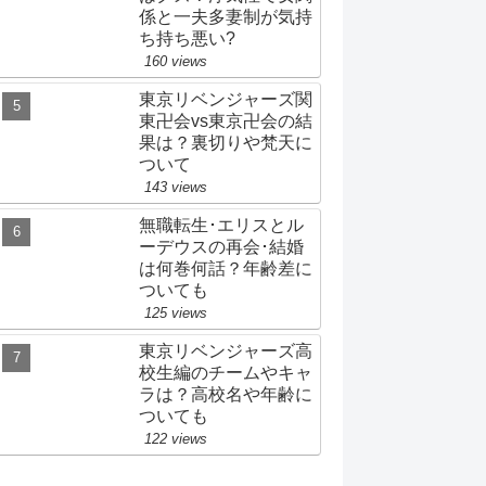
係と一夫多妻制が気持
ち持ち悪い?
160 views
東京リベンジャーズ関
東卍会vs東京卍会の結
果は？裏切りや梵天に
ついて
143 views
無職転生･エリスとル
ーデウスの再会･結婚
は何巻何話？年齢差に
ついても
125 views
東京リベンジャーズ高
校生編のチームやキャ
ラは？高校名や年齢に
ついても
122 views