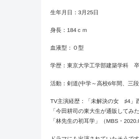
生年月日：3月25日
身長：184ｃｍ
血液型：Ｏ型
学歴：東京大学工学部建築学科 
活動：剣道(中学～高校6年間、三段)
TV主演経歴：「未解決の女 ♯4」西
「今田耕司の東大生が通販してみた」
「林先生の初耳学」（MBS・2020.
ドラマにも出演されていたそうで