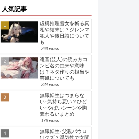
人気記事
虚構推理雪女を斬る真
相や結末は？ジレンマ
犯人や後日談について
も
268 views
滝音(芸人)の読み方コ
ンビ名の由来や意味
は？ネタ作りの担当や
芸風についても
234 views
無職転生はつまらな
い･気持ち悪い？ひど
い･やばいシーンや胸
糞わるいまとめ
176 views
無職転生･父親パウロ
はクズ？浮気性で女関