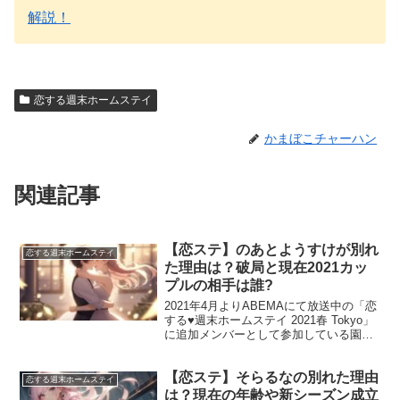
解説！
恋する週末ホームステイ
かまぼこチャーハン
関連記事
【恋ステ】のあとようすけが別れ
恋する週末ホームステイ
た理由は？破局と現在2021カッ
プルの相手は誰?
2021年4月よりABEMAにて放送中の「恋
する♥週末ホームステイ 2021春 Tokyo」
に追加メンバーとして参加している園田
乃彩さん。 「恋ステ2021春Tokyo」では
過去最多の男女10人のメンバーになりま
【恋ステ】そらるなの別れた理由
した。 今回はリベンジメンバ...
恋する週末ホームステイ
は？現在の年齢や新シーズン成立