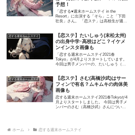
予想！
「恋する♥週末ホームステイ in the
Resort」に出演する「そら」こと「下田
壮良」さん。 「恋ステ」は高校生が週末
ホームステイをする企画ですが、今回は
高校生ではないそらさんも参加します。
【恋ステ】たいしゅう(末松太州)
そらさんは、過去「恋ステ」に参加して
恋する週末ホームステイ
いたため...
の出身中学･高校はどこ？イケメ
ンインスタ画像も
「恋する週末ホームステイ2021春
Tokyo」が4月よりスタートしています。
今回は男子メンバーの、たいしゅう（末
松太州）さんについて紹介していきま
す。 たいしゅうさんは、1日目途中合流
【恋ステ】さむ(高橋沙武)はサー
しての参加メンバーです。 合流した際に
恋する週末ホームステイ
は女子メンバー...
フィンで有名？ムキムキの肉体美
画像も
恋する週末ホームステイ2021春Tokyoが4
月よりスタートしました。 今回は男子メ
ンバーのさむ（高橋沙武）さんについて
紹介していきます。 小麦色の肌に茶色い
髪が特徴のさむさん。身長も高くかっこ
いいですね。 そんなさむさんのプロフィ
ールや趣...
ホーム
恋する週末ホームステイ