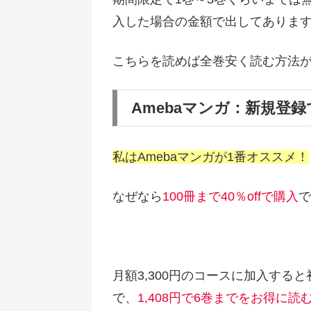
入した場合の金額で出してありま
こちらを読めば全巻安く読む方法
Amebaマンガ：新規登録で
私はAmebaマンガが1番オススメ！
なぜなら
100冊まで40％offで購入
で
月額3,300円のコースに加入する
で、
1,408円で6巻までをお得に