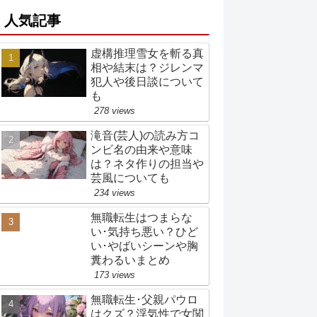
人気記事
虚構推理雪女を斬る真
相や結末は？ジレンマ
犯人や後日談について
も
278 views
滝音(芸人)の読み方コ
ンビ名の由来や意味
は？ネタ作りの担当や
芸風についても
234 views
無職転生はつまらな
い･気持ち悪い？ひど
い･やばいシーンや胸
糞わるいまとめ
173 views
無職転生･父親パウロ
はクズ？浮気性で女関