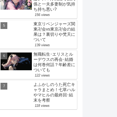
係と一夫多妻制が気持
ち持ち悪い?
156 views
東京リベンジャーズ関
東卍会vs東京卍会の結
果は？裏切りや梵天に
ついて
139 views
無職転生･エリスとル
ーデウスの再会･結婚
は何巻何話？年齢差に
ついても
122 views
よふかしのうた死亡キ
ャラまとめ！七草ハル
やマヒルの最終回･結
末を考察
118 views