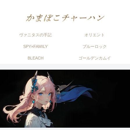
ヴァニタスの手記
オリエント
SPY×FAMILY
ブルーロック
BLEACH
ゴールデンカムイ