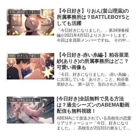
で新鮮な感じがします。 春桜編の参加メ
ンバーを男女別に画像付きで紹介してい
【今日好き】りおん(畠山理温)の
きます。 新シーズン「今日、好きになり
今日、好きになりました。
ました。-春...
所属事務所は？BATTLEBOYSと
しても活躍
「今日好きになりました。」第34弾春桜
編が2021年4月5日よりスタートします。
今回は全員新メンバーですね。 その中で
男子メンバーのりおん（畠山理温）さん
について紹介していきます。 りおんさん
【今日好き-赤い糸編-】粕谷亜里
の所属事務所や、恋愛経験、芸能活動に
今日、好きになりました。
ついてまと...
紗(ありさ)の所属事務所はどこ？
可愛い画像も
「今日、好きになりました。-赤い糸編-」
に出演している「ありさ」こと、粕谷亜
里紗さん。 第一話で、告白された回数が
20回と、見届け人を驚かせていました
ね。 今回は、そんなモテモテな粕谷亜里
[今日好き]全話無料で見る方法
紗(ありさ)さんについて調べていきたいと
今日、好きになりました。
思います。 ...
は？過去シーズンのABEMA動画
配信も無料視聴！
ABEMAにて放送されている高校生の恋愛
リアリティーショー「今日、好きになり
ました。」 高校生が2泊3日の旅をして運
命の旅を見つけます。 「今日好き」では
過去のメンバーが継続メンバーとして出