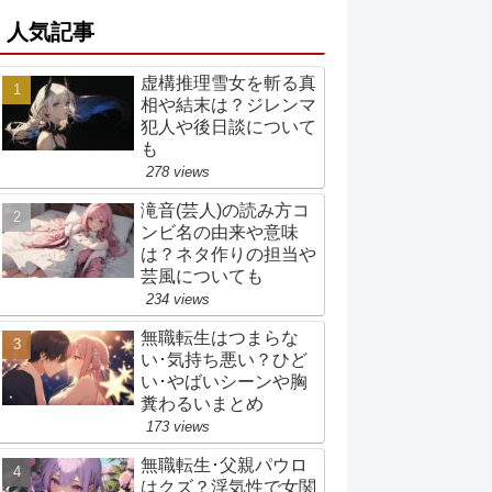
人気記事
虚構推理雪女を斬る真
相や結末は？ジレンマ
犯人や後日談について
も
278 views
滝音(芸人)の読み方コ
ンビ名の由来や意味
は？ネタ作りの担当や
芸風についても
234 views
無職転生はつまらな
い･気持ち悪い？ひど
い･やばいシーンや胸
糞わるいまとめ
173 views
無職転生･父親パウロ
はクズ？浮気性で女関