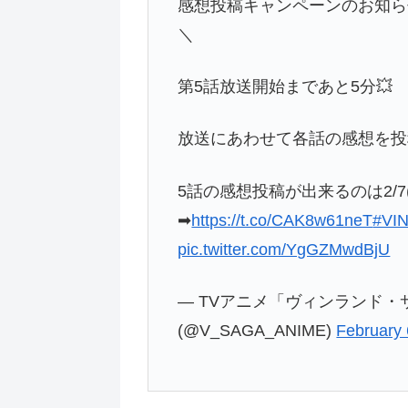
感想投稿キャンペーンのお知ら
＼
第5話放送開始まであと5分💥
放送にあわせて各話の感想を投
5話の感想投稿が出来るのは2/7
➡
https://t.co/CAK8w61neT
#VI
pic.twitter.com/YgGZMwdBjU
— TVアニメ「ヴィンランド・サガ」/
(@V_SAGA_ANIME)
February 