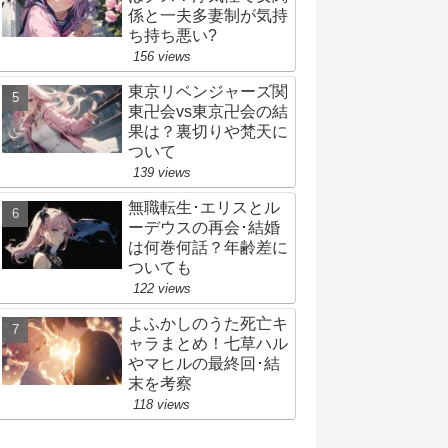
係と一夫多妻制が気持
ち持ち悪い?
156 views
東京リベンジャーズ関
東卍会vs東京卍会の結
果は？裏切りや梵天に
ついて
139 views
無職転生･エリスとル
ーデウスの再会･結婚
は何巻何話？年齢差に
ついても
122 views
よふかしのうた死亡キ
ャラまとめ！七草ハル
やマヒルの最終回･結
末を考察
118 views