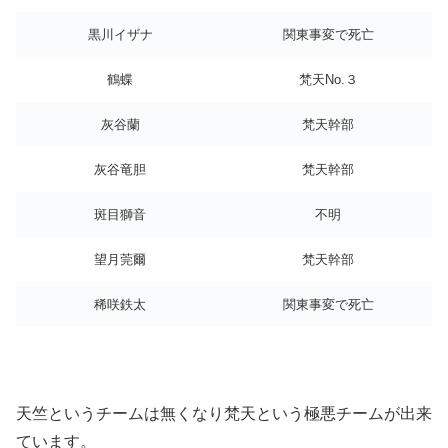
黒川イザナ
関東事変で死亡
鶴蝶
梵天No.３
灰谷蘭
梵天幹部
灰谷竜胆
梵天幹部
斑目獅音
不明
望月莞爾
梵天幹部
稀咲鉄太
関東事変で死亡
天竺というチームは無くなり梵天という極悪チームが出来
ています。