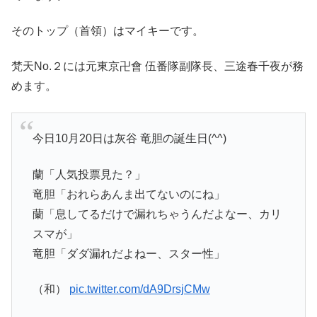
そのトップ（首領）はマイキーです。
梵天No.２には元東京卍會 伍番隊副隊長、三途春千夜が務
めます。
今日10月20日は灰谷 竜胆の誕生日(^^)
蘭「人気投票見た？」
竜胆「おれらあんま出てないのにね」
蘭「息してるだけで漏れちゃうんだよなー、カリ
スマが」
竜胆「ダダ漏れだよねー、スター性」
（和）
pic.twitter.com/dA9DrsjCMw