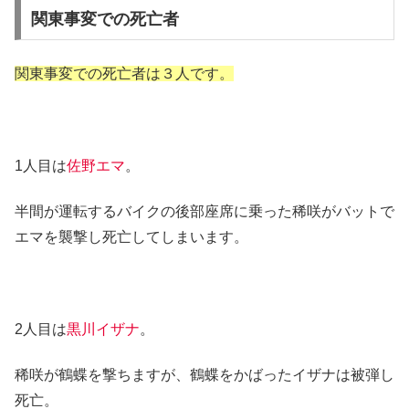
関東事変での死亡者
関東事変での死亡者は３人です。
1人目は
佐野エマ
。
半間が運転するバイクの後部座席に乗った稀咲がバットで
エマを襲撃し死亡してしまいます。
2人目は
黒川イザナ
。
稀咲が鶴蝶を撃ちますが、鶴蝶をかばったイザナは被弾し
死亡。