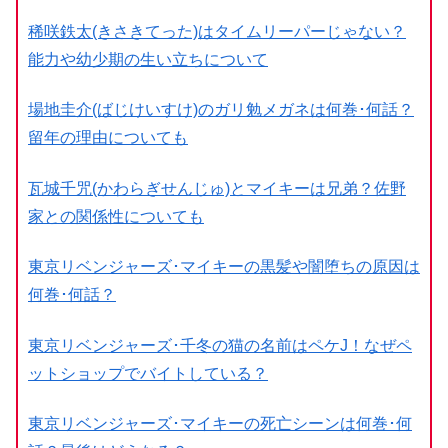
稀咲鉄太(きさきてった)はタイムリーパーじゃない？
能力や幼少期の生い立ちについて
場地圭介(ばじけいすけ)のガリ勉メガネは何巻･何話？
留年の理由についても
瓦城千咒(かわらぎせんじゅ)とマイキーは兄弟？佐野
家との関係性についても
東京リベンジャーズ･マイキーの黒髪や闇堕ちの原因は
何巻･何話？
東京リベンジャーズ･千冬の猫の名前はペケJ！なぜペ
ットショップでバイトしている？
東京リベンジャーズ･マイキーの死亡シーンは何巻･何