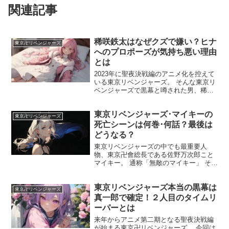
関連記事
稀咲鉄太はなぜクズで嫌い？ヒナ
東京卍リベンジャーズ
へのプロポーズが気持ち悪い理由
とは
2023年に聖夜決戦編のアニメ化を控えて
いる東京リベンジャーズ。 そんな東京リ
ベンジャーズで黒幕と噂された男、稀咲
鉄太。 クズ・嫌いと言われる事が多いキ
ャラクターになっています。 そこで気に
東京リベンジャーズ･マイキーの
なるのが何故嫌われているのか？気持ち
東京卍リベンジャーズ
悪い理由につい...
死亡シーンは何巻･何話？最後は
どうなる？
東京リベンジャーズの中でも最重要人
物、東京卍會総長である佐野万次郎こと
マイキー。 通称「無敵のマイキー」 そん
な喧嘩最強無敵のマイキーが死亡するな
んてことがあるのでしょうか？ もしある
東京リベンジャーズ本当の黒幕は
としたら、どんなシーンや状況だったの
東京卍リベンジャーズ
か気になりますよね。...
真一郎で確定！２人目のタイムリ
ーパーとは
来年からアニメ第二期となる聖夜決戦編
が始まる東京卍リベンジャーズ。 今回は