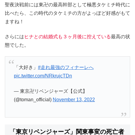
聖夜決戦前には東卍の最高幹部として極悪タケミチ時代に
比べたら、この時代のタケミチの方がよっぽど好感がもて
ますね！
さらには
ヒナとの結婚式も３ヶ月後に控えている
最高の状
態でした。
「大好き」
#走れ最強のフィナーレへ
pic.twitter.com/NRkrujcTDn
— 東京卍リベンジャーズ【公式】
(@toman_official)
November 13, 2022
「東京リベンジャーズ」関東事変の死亡者