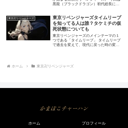
黒龍（ブラックドラゴン）初代総長にし
てマイキーの兄である佐野真一郎が全て
の黒幕なのか、2人目のタイムリーパーに
東京リベンジャーズタイムリープ
ついて解説していきます。 マイキーは黒
東京卍リベンジャーズ
い衝動のせいで、東...
を知ってる人は誰？タケミチの仮
死状態についても
東京リベンジャーズのメインテーマの１
つである「タイムリープ」 タイムリープ
で過去を変えて、現代に戻った時の変化
が毎回楽しみですよね。 そんなタイムリ
ープには色々と気になることが多いで
す。 そこで今回は、タイムリープを知っ
ている人は誰なのか？...
ホーム
東京卍リベンジャーズ
ホーム
プロフィール