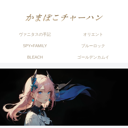
ヴァニタスの手記
オリエント
SPY×FAMILY
ブルーロック
BLEACH
ゴールデンカムイ