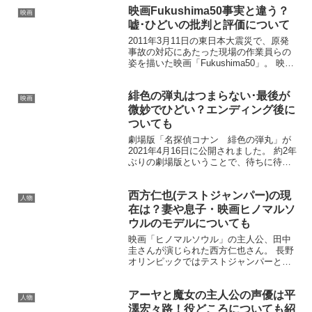
映画Fukushima50事実と違う？
映画
嘘･ひどいの批判と評価について
2011年3月11日の東日本大震災で、原発
事故の対応にあたった現場の作業員らの
姿を描いた映画「Fukushima50」。 映画
「Fukushima50」には事実とは違う点が
いくつかあるようです。 そのため、嘘や
緋色の弾丸はつまらない･最後が
ひどいという批判の評価に繋がっ...
映画
微妙でひどい？エンディング後に
ついても
劇場版「名探偵コナン 緋色の弾丸」が
2021年4月16日に公開されました。 約2年
ぶりの劇場版ということで、待ちに待っ
た感じです！ 赤井一家の集結もあり期待
度も高いですね。 そんな緋色の弾丸な対
西方仁也(テストジャンパー)の現
して、つまらない、微妙、ひどいという
人物
声が出てい...
在は？妻や息子・映画ヒノマルソ
ウルのモデルについても
映画「ヒノマルソウル」の主人公、田中
圭さんが演じられた西方仁也さん。 長野
オリンピックではテストジャンパーとし
て、競技運営をサポートし選手を支えて
いました。 今回は西方仁也さんのプロフ
アーヤと魔女の主人公の声優は平
ィールや現在について、妻や息子はどん
人物
な人なのか調査してい...
澤宏々路！役どころについても紹