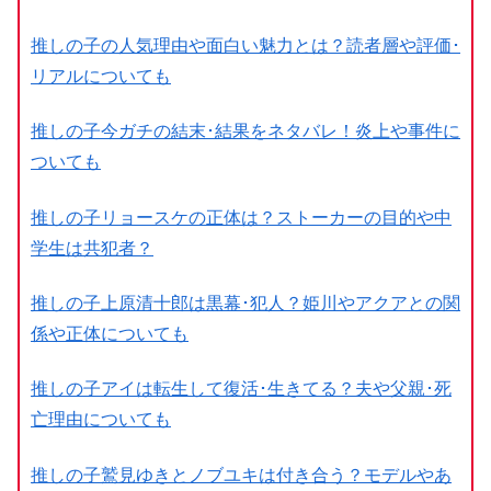
推しの子の人気理由や面白い魅力とは？読者層や評価･
リアルについても
推しの子今ガチの結末･結果をネタバレ！炎上や事件に
ついても
推しの子リョースケの正体は？ストーカーの目的や中
学生は共犯者？
推しの子上原清十郎は黒幕･犯人？姫川やアクアとの関
係や正体についても
推しの子アイは転生して復活･生きてる？夫や父親･死
亡理由についても
推しの子鷲見ゆきとノブユキは付き合う？モデルやあ