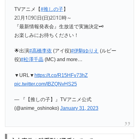
TVアニメ【
#推しの子
】
2⃣月1⃣9⃣日(日)2⃣1⃣時～
『最新情報発表会』生放送で実施決定🗝
お楽しみにお待ちください！
🌟出演
#高橋李依
(アイ役)
#伊駒ゆりえ
(ルビー
役)
#松澤千晶
(MC) and more…
▼URL▼
https://t.co/R15HFv73hZ
pic.twitter.com/IBZQNvHS25
— 『【推しの子】』TVアニメ公式
(@anime_oshinoko)
January 31, 2023