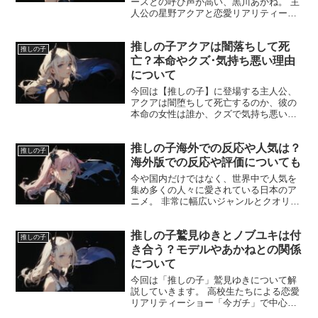
ースとの呼び声が高い、黒川あかね。 主
人公の星野アクアと恋愛リアリティーシ
ョー『今からガチ恋♡始めます』(通称
『今ガチ』)を通して恋人となった彼女で
推しの子アクアは闇落ちして死
すが、その後の関係はどうなったのでし
推しの子
ょうか。 「推しの子...
亡？本命やクズ･気持ち悪い理由
について
今回は【推しの子】に登場する主人公、
アクアは闇堕ちして死亡するのか、彼の
本命の女性は誰か、クズで気持ち悪い理
由について解説します。 本当に闇堕ちし
て最終的に死亡してしまうのでしょう
推しの子海外での反応や人気は？
か？ これから解説していきます。 「推し
推しの子
の子」アクアは闇落ち...
海外版での反応や評価についても
今や国内だけではなく、世界中で人気を
集め多くの人々に愛されている日本のア
ニメ。 非常に幅広いジャンルとクオリテ
ィーの高さ。 そして何より作品一つ一つ
にストーリー性があり、世界観にのめり
推しの子鷲見ゆきとノブユキは付
込みやすいのが特徴ですよね。 今回紹介
推しの子
する「推しの子」も...
き合う？モデルやあかねとの関係
について
今回は「推しの子」鷲見ゆきについて解
説していきます。 高校生たちによる恋愛
リアリティーショー「今ガチ」で中心人
物となっている鷲見ゆき。 この記事で