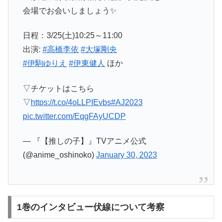
会場でお会いしましょう✨
日程：3/25(土)10:25～11:00
出演:
#高橋李依
#大塚剛央
#伊駒ゆりえ
#伊東健人
ほか
▽チケットはこちら
▽
https://t.co/4oLLPIEvbs
#AJ2023
pic.twitter.com/EqgFAyUCDP
— 『【推しの子】』TVアニメ公式
(@anime_oshinoko)
January 30, 2023
1巻のインタビュー伏線について考察