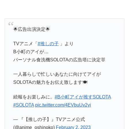
🌟広告出演決定🌟
TVアニメ「
#推しの子
」より
B小町のアイが…
パーソナル食洗機SOLOTAの広告塔に決定🐰
一人暮らしで忙しいあなたに向けてアイが
SOLOTAの魅力をお伝え致します🍽️
続報をお楽しみに。
#B小町アイが推すSOLOTA
#SOLOTA
pic.twitter.com/4EVbuUv2yi
— 『【推しの子】』TVアニメ公式
(@anime_oshinoko)
February 2, 2023