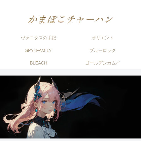
ヴァニタスの手記
オリエント
SPY×FAMILY
ブルーロック
BLEACH
ゴールデンカムイ