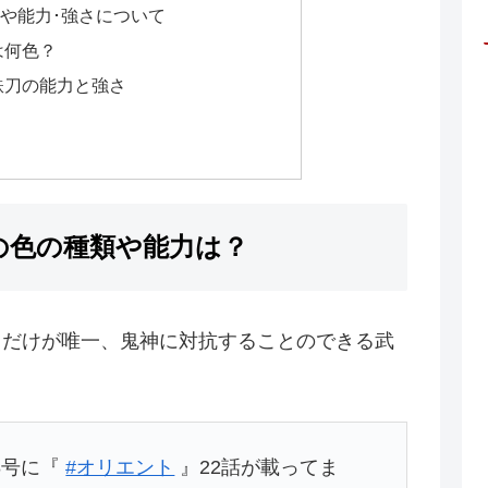
や能力･強さについて
は何色？
鉄刀の能力と強さ
の色の種類や能力は？
刀だけが唯一、鬼神に対抗することのできる武
8号に『
#オリエント
』22話が載ってま