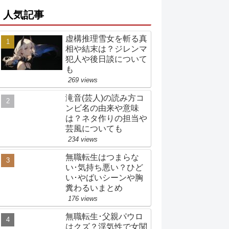
人気記事
虚構推理雪女を斬る真
相や結末は？ジレンマ
犯人や後日談について
も
269 views
滝音(芸人)の読み方コ
ンビ名の由来や意味
は？ネタ作りの担当や
芸風についても
234 views
無職転生はつまらな
い･気持ち悪い？ひど
い･やばいシーンや胸
糞わるいまとめ
176 views
無職転生･父親パウロ
はクズ？浮気性で女関