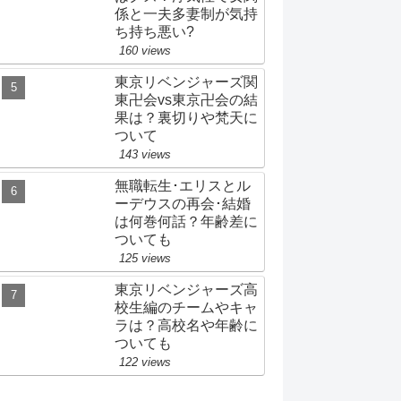
係と一夫多妻制が気持
ち持ち悪い?
160 views
東京リベンジャーズ関
東卍会vs東京卍会の結
果は？裏切りや梵天に
ついて
143 views
無職転生･エリスとル
ーデウスの再会･結婚
は何巻何話？年齢差に
ついても
125 views
東京リベンジャーズ高
校生編のチームやキャ
ラは？高校名や年齢に
ついても
122 views