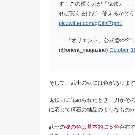
す！この輝く刀が「鬼鉄刀」。
せば買えるけど、使えるかどう
pic.twitter.com/gCIihf7gm1
— 『オリエント』公式@22年
(@orient_magazine)
October 3
そして、武士の魂には色がありま
鬼鉄刀に認められたとき、刀がそ
に応じて輝石の結晶のようなもの
武士の
魂の色は基本的に５色
存在