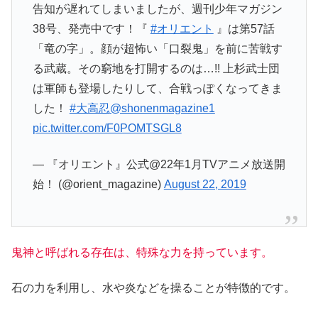
告知が遅れてしまいましたが、週刊少年マガジン
38号、発売中です！『
#オリエント
』は第57話
「竜の字」。顔が超怖い「口裂鬼」を前に苦戦す
る武蔵。その窮地を打開するのは…!! 上杉武士団
は軍師も登場したりして、合戦っぽくなってきま
した！
#大高忍
@shonenmagazine1
pic.twitter.com/F0POMTSGL8
— 『オリエント』公式@22年1月TVアニメ放送開
始！ (@orient_magazine)
August 22, 2019
鬼神と呼ばれる存在は、特殊な力を持っています。
石の力を利用し、水や炎などを操ることが特徴的です。