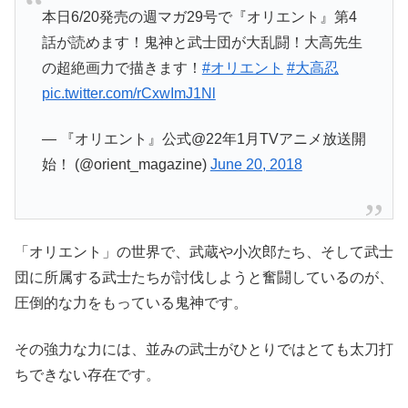
本日6/20発売の週マガ29号で『オリエント』第4
話が読めます！鬼神と武士団が大乱闘！大高先生
の超絶画力で描きます！
#オリエント
#大高忍
pic.twitter.com/rCxwImJ1Nl
— 『オリエント』公式@22年1月TVアニメ放送開
始！ (@orient_magazine)
June 20, 2018
「オリエント」の世界で、武蔵や小次郎たち、そして武士
団に所属する武士たちが討伐しようと奮闘しているのが、
圧倒的な力をもっている鬼神です。
その強力な力には、並みの武士がひとりではとても太刀打
ちできない存在です。