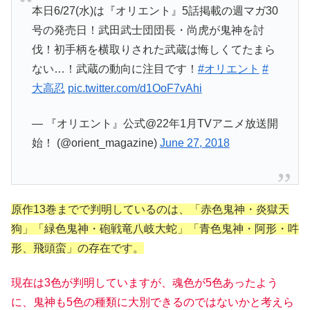
本日6/27(水)は『オリエント』5話掲載の週マガ30
号の発売日！武田武士団団長・尚虎が鬼神を討
伐！初手柄を横取りされた武蔵は悔しくてたまら
ない…！武蔵の動向に注目です！
#オリエント
#
大高忍
pic.twitter.com/d1OoF7vAhi
— 『オリエント』公式@22年1月TVアニメ放送開
始！ (@orient_magazine)
June 27, 2018
原作13巻までで判明しているのは、「赤色鬼神・炎獄天
狗」「緑色鬼神・砲戦竜八岐大蛇」「青色鬼神・阿形・吽
形、飛頭蛮」の存在です。
現在は3色が判明していますが、魂色が5色あったよう
に、鬼神も5色の種類に大別できるのではないかと考えら