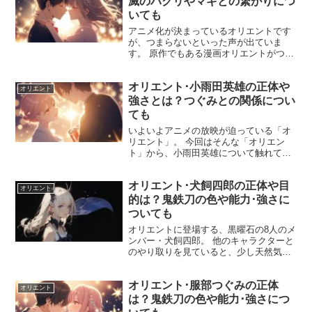
滅のパクリやマギとの繋がりにつ
いても
アニメ化が決まっているオリエントです
が、つまらないといった声が出ていま
す。 原作でもある漫画オリエントがつま
らないと言われる理由を調べていきま
す。 さらにオリエントは鬼滅の刃のパク
オリエント･小雨田英雄の正体や
リなのか？ 似ている点をまとめていきま
オリエント
す。 人気作でもあるマ...
強さとは？つぐみとの関係につい
ても
いよいよアニメの放映が迫っている「オ
リエント」。 今回はそんな「オリエン
ト」から、小雨田英雄について触れてみ
たいと思います。 アニメの公式では小雨
田英雄役が声優の羽多野 渉に決定したこ
オリエント･犬飼四郎の正体や目
とが発表されましたね！ 声優さんのファ
オリエント
ンで、これから「オ...
的は？鬼鉄刀の色や能力･強さに
ついても
オリエントに登場する、黒曜石の8人のメ
ンバー・犬飼四郎。 他のキャラクターと
のやり取りを見ていると、少し天然気味
なところがある彼ですが、その正体や目
的はなんなのでしょうか。 鬼鉄刀の色や
オリエント･服部つぐみの正体
強さ、能力についても解説していきま
オリエント
す！ 「オリエント」...
は？鬼鉄刀の色や能力･強さにつ