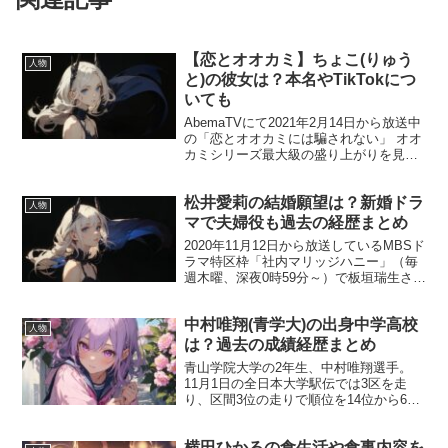
【恋とオオカミ】ちょこ(りゅう
人物
と)の彼女は？本名やTikTokにつ
いても
AbemaTVにて2021年2月14日から放送中
の「恋とオオカミには騙されない」 オオ
カミシリーズ最大級の盛り上がりを見せ
ている今回の作品に出演している、ちょ
こ(りゅうと）さん。 ちょこさんは、モデ
松井愛莉の結婚願望は？新婚ドラ
ルやTikTokでも活躍しています。 中で...
人物
マで夫婦役も過去の経歴まとめ
2020年11月12日から放送しているMBSド
ラマ特区枠「社内マリッジハニー」（毎
週木曜、深夜0時59分～）で板垣瑞生さん
とW主演として出演されている松井愛莉
さん。 ドラマ「社内マリッジハニー」は
中村唯翔(青学大)の出身中学高校
小学館「Cheese！」に連載中で、読者か
人物
ら...
は？過去の成績経歴まとめ
青山学院大学の2年生、中村唯翔選手。
11月1日の全日本大学駅伝では3区を走
り、区間3位の走りで順位を14位から6位
に上げる活躍を見せました。 原監督から
二重丸の評価を受け、箱根での活躍にも
横田ひかるの食生活や食事内容を
期待がかかります。 今回は中村唯翔選手