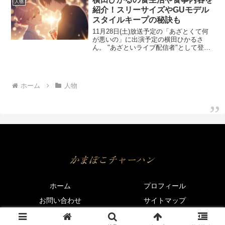
人物
の中学高校時...
紹介！スリーサイズやGUモデル
スタイルキープの秘訣も
11月28日(土)放送予定の「あざとくて何
が悪いの」に出演予定の横田ひかるさ
ん。 "あざといライブ配信者"として登場
するようです。 横田ひかるさんはどんな
あざと美女を演じるのか気になります
ね！ GUモデルとしても活躍されている
横田ひかるさん...
ホーム
人物
ホーム
プロフィール
お問い合わせ
サイトマップ
© 2020 かまぼこチャーハン.