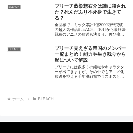
リーチの魅力と言えば何と言っても伏
ブリーチ藍染惣右介は誰に殺され
線！ ブリーチの数々の伏線に視聴者の考
BLEACH
察は白熱しま...
た？死んだふり不死身で生きて
る？
全世界でコミック累計1億3000万部突破
の超人気作品BLEACH。 10月から最終決
戦編のアニメの放送も決まり、再び盛り
上がっていますね。 一護は作中で様々な
強敵と死闘を繰り広げるのですが、中で
ブリーチ見えざる帝国のメンバー
もラスボス級の存在がいました。 それが
BLEACH
藍染惣右...
一覧まとめ！能力や生き残りから
影について解説
ブリーチには数多くの組織やキャラクタ
ーが出てきますが、その中でもアニメ化
放送を控える千年決戦篇でラスボスとし
て出てくるユーハバッハ。 そのユーハバ
ッハが統率する組織見えざる帝国のメン
バーや能力が気になりますよね。 そこで
本日は、見えざる帝国...
ホーム
BLEACH