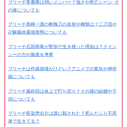
ブリーチ零番隊は弱いメンバー？強さや死亡シーン･そ
の後についても
ブリーチ黒崎一護の斬魄刀の名前や種類は？二刀流や
卍解最終最強形態についても
ブリーチ石田雨竜が聖別で生き残った理由は？クイン
シーの力や最後を考察
ブリーチは作画崩壊がひどい？アニメでの変化や神作
画についても
ブリーチ最終回は炎上で打ち切り？その後の結婚や子
供についても
ブリーチ藍染惣右介は誰に殺された？死んだふり不死
身で生きてる？