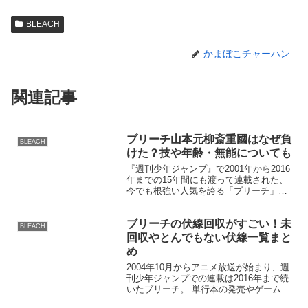
BLEACH
かまぼこチャーハン
関連記事
ブリーチ山本元柳斎重國はなぜ負
BLEACH
けた？技や年齢・無能についても
『週刊少年ジャンプ』で2001年から2016
年までの15年間にも渡って連載された、
今でも根強い人気を誇る「ブリーチ」。
2022年10月には最終章の「千年血戦篇」
がアニメ化されることが決定しており、
ブリーチの伏線回収がすごい！未
SNSでも話題となっております。 本記事
BLEACH
で...
回収やとんでもない伏線一覧まと
め
2004年10月からアニメ放送が始まり、週
刊少年ジャンプでの連載は2016年まで続
いたブリーチ。 単行本の発売やゲーム、
映画など幅広くメディア展開しているブ