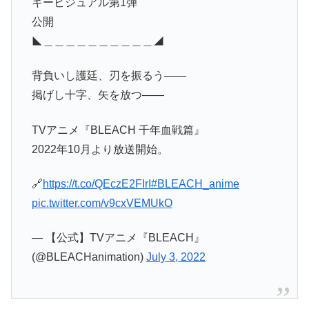
キービジュアル第1弾
公開
◣＿＿＿＿＿＿＿＿＿＿◢
背負いし護廷、刃を振るう――
掲げし十字、矢を放つ――
TVアニメ『BLEACH 千年血戦篇』
2022年10月より放送開始。
🔗
https://t.co/QEczE2FIrI
#BLEACH_anime
pic.twitter.com/v9cxVEMUkO
— 【公式】TVアニメ『BLEACH』
(@BLEACHanimation)
July 3, 2022